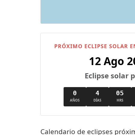
PRÓXIMO ECLIPSE SOLAR 
12 Ago 2
Eclipse solar 
0
4
05
AÑOS
DÍAS
HRS
Calendario de eclipses próx