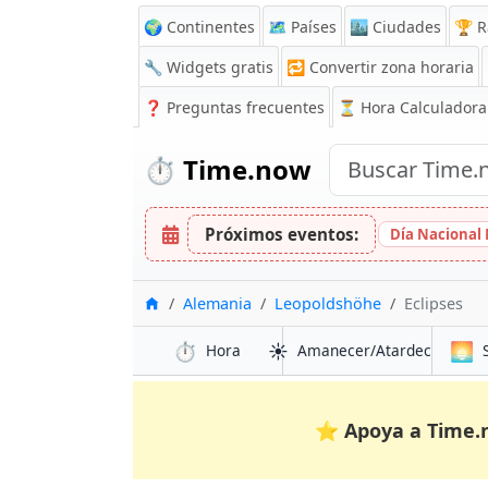
🌍 Continentes
🗺️ Países
🏙️ Ciudades
🏆 R
🔧 Widgets gratis
🔁
Convertir zona horaria
❓
Preguntas frecuentes
⏳ Hora Calculadora
⏱️
Time.now
Próximos eventos:
Día Nacional
Inicio
Alemania
Leopoldshöhe
Eclipses
⏱️
☀️
🌅
Hora
Amanecer/Atardecer
⭐
Apoya a Time.