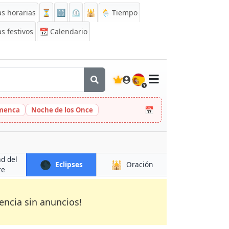
s horarias
⏳
🔡
⏲️
🕌
🌦️ Tiempo
s festivos
📆
Calendario
🇪🇸
📅
amenca
Noche de los Once
ad del
🌑
🕌
Eclipses
Oración
re
encia sin anuncios!