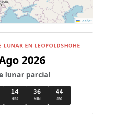
Leaflet
E LUNAR EN LEOPOLDSHÖHE
 Ago 2026
e lunar parcial
14
36
43
HRS
MIN
SEG