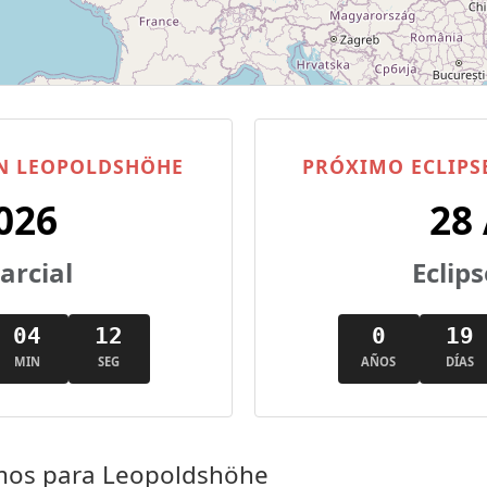
EN LEOPOLDSHÖHE
PRÓXIMO ECLIPS
026
28
parcial
Eclips
04
11
0
19
MIN
SEG
AÑOS
DÍAS
imos para Leopoldshöhe