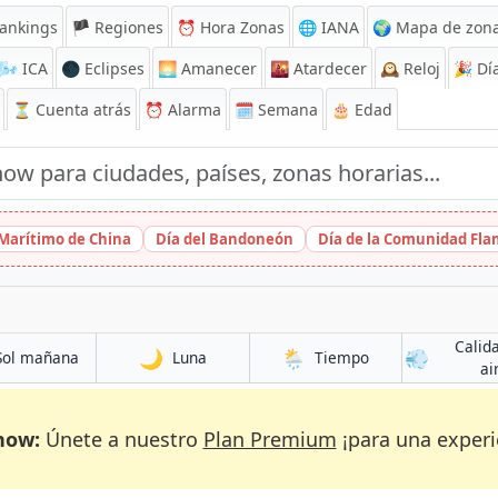
ankings
🏴 Regiones
⏰
Hora Zonas
🌐 IANA
🌍 Mapa de zona
🌬️
ICA
🌑 Eclipses
🌅
Amanecer
🌇
Atardecer
🕰️
Reloj
🎉
Día
⏳
Cuenta atrás
⏰
Alarma
🗓️ Semana
🎂 Edad
 Marítimo de China
Día del Bandoneón
Día de la Comunidad Fl
Calid
🌙
🌦️
💨
Sol mañana
Luna
Tiempo
ai
now:
Únete a nuestro
Plan Premium
¡para una experi