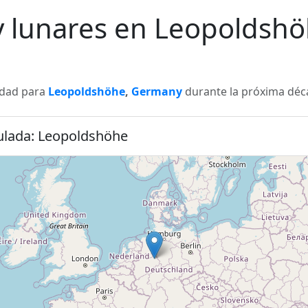
 y lunares en Leopolds
lidad para
Leopoldshöhe
,
Germany
durante la próxima déca
culada: Leopoldshöhe