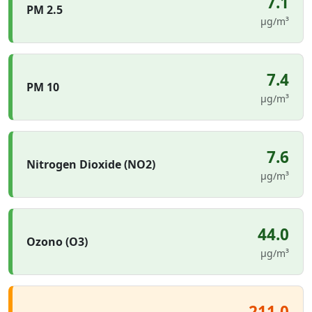
7.1
PM 2.5
µg/m³
7.4
PM 10
µg/m³
7.6
Nitrogen Dioxide (NO2)
µg/m³
44.0
Ozono (O3)
µg/m³
211.0