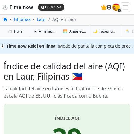
🇪🇸
⏱️
Time.now
11:02:59
Inicio
Filipinas
Laur
AQI en Laur
en Laur
en Laur
en Laur
en Lau
⏱️
Hora
☀️
Amanecer y atardecer
🌅
Amanecer y atardecer mañana
🌙
Fases lunares
🌦️
T
⏱️
Time.now Reloj en línea:
¡Modo de pantalla completa de precisión!
Índice de calidad del aire (AQI)
en Laur, Filipinas 🇵🇭
La calidad del aire en
Laur
es actualmente de 39 en la
escala AQI de EE. UU., clasificada como Buena.
ÍNDICE AQI