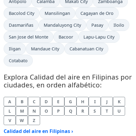
Antipolo
Calamba
Makati City
Zamboanga
Bacolod City
Mansilingan
Cagayan de Oro
Dasmariñas
Mandaluyong City
Pasay
Iloilo
San Jose del Monte
Bacoor
Lapu-Lapu City
Iligan
Mandaue City
Cabanatuan City
Cotabato
Explora Calidad del aire en Filipinas por
ciudades, en orden alfabético:
A
B
C
D
E
G
H
I
J
K
L
M
N
O
P
Q
R
S
T
U
V
W
Z
Calidad del aire en Filipinas ›