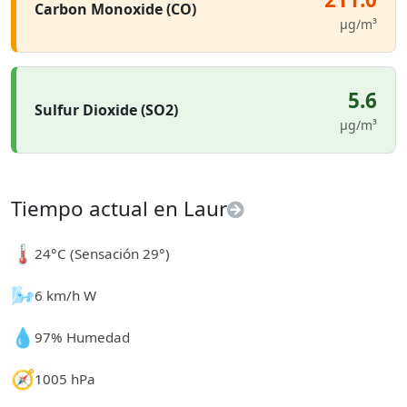
Carbon Monoxide (CO)
µg/m³
5.6
Sulfur Dioxide (SO2)
µg/m³
Tiempo actual en Laur
🌡️
24°C (Sensación 29°)
🌬️
6 km/h W
💧
97% Humedad
🧭
1005 hPa