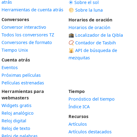
atrás
☀️ Sobre el sol
Herramientas de cuenta atrás
🌕 Sobre la luna
Conversores
Horarios de oración
Conversor interactivo
Horarios de oración
Todos los conversores TZ
🕋 Localizador de la Qibla
Conversores de formato
📿 Contador de Tasbih
Tiempo Unix
🕌
API de búsqueda de
mezquitas
Cuenta atrás
Eventos
Próximas películas
Películas estrenadas
Herramientas para
Tiempo
webmasters
Pronóstico del tiempo
Widgets gratis
Índice ICA
Widget
Reloj analógico
Recursos
Widget
Reloj digital
Artículos
Widget
Reloj de texto
Artículos destacados
Widget
Reloj de palabras