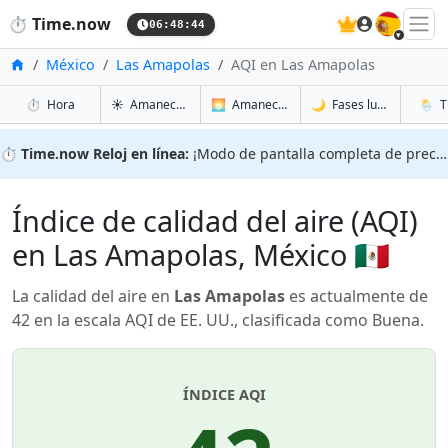
🇪🇸
⏱️
Time.now
06:48:44
Inicio
México
Las Amapolas
AQI en Las Amapolas
en Las Amapolas
en Las Amapolas
en Las
en Las
⏱️
Hora
☀️
Amanecer y atardecer
🌅
Amanecer y atardecer mañana
🌙
Fases lunares
🌦️
T
⏱️
Time.now Reloj en línea:
¡Modo de pantalla completa de precisión!
Índice de calidad del aire (AQI)
en Las Amapolas, México 🇲🇽
La calidad del aire en
Las Amapolas
es actualmente de
42 en la escala AQI de EE. UU., clasificada como Buena.
ÍNDICE AQI