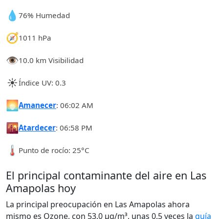
💧
76% Humedad
🧭
1011 hPa
👁️
10.0 km Visibilidad
☀️
Índice UV: 0.3
🌅
Amanecer
: 06:02 AM
🌇
Atardecer
: 06:58 PM
🌡️
Punto de rocío: 25°C
El principal contaminante del aire en Las
Amapolas hoy
La principal preocupación en Las Amapolas ahora
mismo es Ozone, con 53.0 µg/m³, unas 0.5 veces la
guía