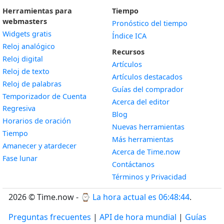
Herramientas para
Tiempo
webmasters
Pronóstico del tiempo
Widgets gratis
Índice ICA
Widget
Reloj analógico
Recursos
Widget
Reloj digital
Artículos
Widget
Reloj de texto
Artículos destacados
Widget
Reloj de palabras
Guías del comprador
Temporizador de Cuenta
Acerca del editor
Widget
Regresiva
Blog
Widget
Horarios de oración
Nuevas herramientas
Widget
Tiempo
Más herramientas
Widget
Amanecer y atardecer
Acerca de Time.now
Widget
Fase lunar
Contáctanos
Términos y Privacidad
2026 © Time.now - ⌚
La hora actual es 06:48:44
.
Preguntas frecuentes
|
API de hora mundial
|
Guías