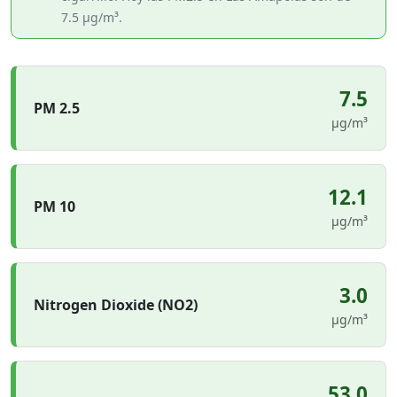
7.5 µg/m³.
7.5
PM 2.5
µg/m³
12.1
PM 10
µg/m³
3.0
Nitrogen Dioxide (NO2)
µg/m³
53.0