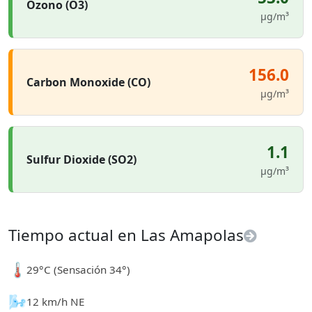
Ozono (O3)
µg/m³
156.0
Carbon Monoxide (CO)
µg/m³
1.1
Sulfur Dioxide (SO2)
µg/m³
Tiempo actual en Las Amapolas
🌡️
29°C (Sensación 34°)
🌬️
12 km/h NE