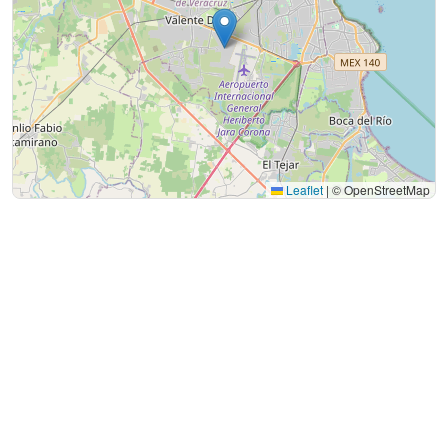
Leaflet
|
© OpenStreetMap