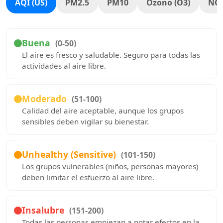
AQI (US)
PM2.5
PM10
Ozono (O3)
NO
Buena
(0-50)
El aire es fresco y saludable. Seguro para todas las
actividades al aire libre.
Moderado
(51-100)
Calidad del aire aceptable, aunque los grupos
sensibles deben vigilar su bienestar.
Unhealthy (Sensitive)
(101-150)
Los grupos vulnerables (niños, personas mayores)
deben limitar el esfuerzo al aire libre.
Insalubre
(151-200)
Todas las personas empiezan a notar efectos en la