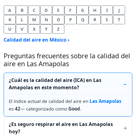
A
B
C
D
E
F
G
H
I
J
K
L
M
N
O
P
Q
R
S
T
U
V
X
Y
Z
Calidad del aire en México ›
Preguntas frecuentes sobre la calidad del
aire en Las Amapolas
¿Cuál es la calidad del aire (ICA) en Las
Amapolas en este momento?
El índice actual de calidad del aire en
Las Amapolas
es
42
— categorizado como
Good
.
¿Es seguro respirar el aire en Las Amapolas
hoy?