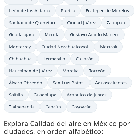
León de los Aldama
Puebla
Ecatepec de Morelos
Santiago de Querétaro
Ciudad Juárez
Zapopan
Guadalajara
Mérida
Gustavo Adolfo Madero
Monterrey
Ciudad Nezahualcoyotl
Mexicali
Chihuahua
Hermosillo
Culiacán
Naucalpan de Juárez
Morelia
Torreón
Álvaro Obregón
San Luis Potosí
Aguascalientes
Saltillo
Guadalupe
Acapulco de Juárez
Tlalnepantla
Cancún
Coyoacán
Explora Calidad del aire en México por
ciudades, en orden alfabético: