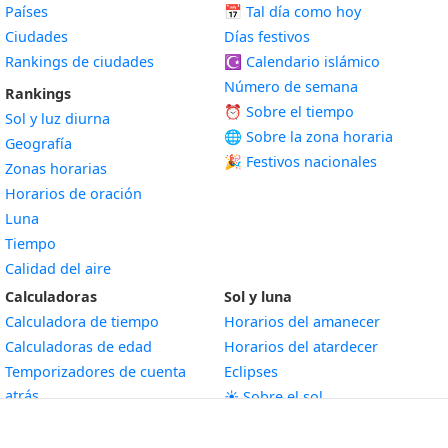
Países
📅
Tal día como hoy
Ciudades
Días festivos
Rankings de ciudades
☪️
Calendario islámico
Número de semana
Rankings
⏰ Sobre el tiempo
Sol y luz diurna
🌐 Sobre la zona horaria
Geografía
🎉 Festivos nacionales
Zonas horarias
Horarios de oración
Luna
Tiempo
Calidad del aire
Calculadoras
Sol y luna
Calculadora de tiempo
Horarios del amanecer
Calculadoras de edad
Horarios del atardecer
Temporizadores de cuenta
Eclipses
atrás
☀️ Sobre el sol
Herramientas de cuenta atrás
🌕 Sobre la luna