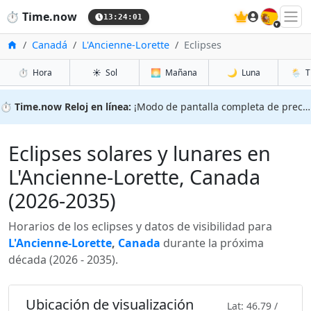
🇪🇸
⏱️
Time.now
13:24:03
Inicio
Canadá
L'Ancienne-Lorette
Eclipses
⏱️
Hora
☀️
Sol
🌅
Mañana
🌙
Luna
🌦️
T
⏱️
Time.now Reloj en línea:
¡Modo de pantalla completa de precisión!
Eclipses solares y lunares en
L'Ancienne-Lorette, Canada
(2026-2035)
Horarios de los eclipses y datos de visibilidad para
L'Ancienne-Lorette
,
Canada
durante la próxima
década (2026 - 2035).
Ubicación de visualización
Lat: 46.79 /