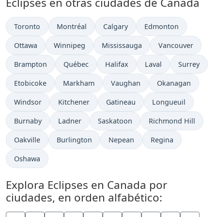
Eclipses en otras ciudades de Canada
Toronto
Montréal
Calgary
Edmonton
Ottawa
Winnipeg
Mississauga
Vancouver
Brampton
Québec
Halifax
Laval
Surrey
Etobicoke
Markham
Vaughan
Okanagan
Windsor
Kitchener
Gatineau
Longueuil
Burnaby
Ladner
Saskatoon
Richmond Hill
Oakville
Burlington
Nepean
Regina
Oshawa
Explora Eclipses en Canada por
ciudades, en orden alfabético: