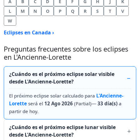
A
B
C
D
E
F
G
H
J
K
L
M
N
O
P
Q
R
S
T
V
W
Eclipses en Canada ›
Preguntas frecuentes sobre los eclipses
en L'Ancienne-Lorette
¿Cuándo es el próximo eclipse solar visible
desde L'Ancienne-Lorette?
El próximo eclipse solar calculado para
L'Ancienne-
Lorette
será el
12 Ago 2026
(Partial)—
33 día(s)
a
partir de hoy.
¿Cuándo es el próximo eclipse lunar visible
desde L'Ancienne-Lorette?