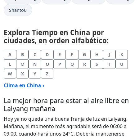
Shantou
Explora Tiempo en China por
ciudades, en orden alfabético:
A
B
C
D
E
F
G
H
J
K
L
M
N
O
P
Q
R
S
T
U
W
X
Y
Z
Clima en China ›
La mejor hora para estar al aire libre en
Laiyang mañana
Hoy ya no queda una buena franja de luz en Laiyang.
Mañana, el momento más agradable será de 06:00 a
09:00, cuando hará unos 24°C. Debería mantenerse