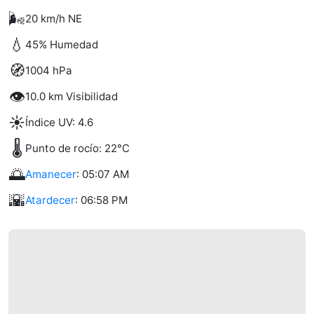
🌬️
20 km/h NE
💧
45% Humedad
🧭
1004 hPa
👁️
10.0 km Visibilidad
☀️
Índice UV: 4.6
🌡️
Punto de rocío: 22°C
🌅
Amanecer
: 05:07 AM
🌇
Atardecer
: 06:58 PM