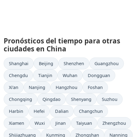
Pronósticos del tiempo para otras
ciudades en China
Shanghai
Beijing
Shenzhen
Guangzhou
Chengdu
Tianjin
Wuhan
Dongguan
Xi’an
Nanjing
Hangzhou
Foshan
Chongqing
Qingdao
Shenyang
Suzhou
Harbin
Hefei
Dalian
Changchun
Xiamen
Wuxi
Jinan
Taiyuan
Zhengzhou
Shijiazhuang
Kunming
Zhongshan
Nanning