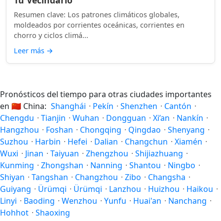
Tu Vecindario
Resumen clave: Los patrones climáticos globales,
moldeados por corrientes oceánicas, corrientes en
chorro y ciclos climá...
Leer más
→
Pronósticos del tiempo para otras ciudades importantes
en
🇨🇳
China:
Shanghái
·
Pekín
·
Shenzhen
·
Cantón
·
Chengdu
·
Tianjin
·
Wuhan
·
Dongguan
·
Xi’an
·
Nankín
·
Hangzhou
·
Foshan
·
Chongqing
·
Qingdao
·
Shenyang
·
Suzhou
·
Harbin
·
Hefei
·
Dalian
·
Changchun
·
Xiamén
·
Wuxi
·
Jinan
·
Taiyuan
·
Zhengzhou
·
Shijiazhuang
·
Kunming
·
Zhongshan
·
Nanning
·
Shantou
·
Ningbo
·
Shiyan
·
Tangshan
·
Changzhou
·
Zibo
·
Changsha
·
Guiyang
·
Ürümqi
·
Ürümqi
·
Lanzhou
·
Huizhou
·
Haikou
·
Linyi
·
Baoding
·
Wenzhou
·
Yunfu
·
Huai'an
·
Nanchang
·
Hohhot
·
Shaoxing