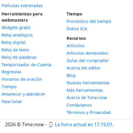
Películas estrenadas
Herramientas para
Tiempo
webmasters
Pronóstico del tiempo
Widgets gratis
Índice ICA
Widget
Reloj analógico
Recursos
Widget
Reloj digital
Artículos
Widget
Reloj de texto
Artículos destacados
Widget
Reloj de palabras
Guías del comprador
Temporizador de Cuenta
Acerca del editor
Widget
Regresiva
Blog
Widget
Horarios de oración
Nuevas herramientas
Widget
Tiempo
Más herramientas
Widget
Amanecer y atardecer
Acerca de Time.now
Widget
Fase lunar
Contáctanos
Términos y Privacidad
2026 © Time.now - ⌚
La hora actual es 17:15:02
.