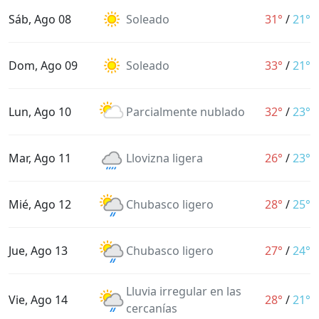
Sáb, Ago 08
Soleado
31°
/
21°
Dom, Ago 09
Soleado
33°
/
21°
Lun, Ago 10
Parcialmente nublado
32°
/
23°
Mar, Ago 11
Llovizna ligera
26°
/
23°
Mié, Ago 12
Chubasco ligero
28°
/
25°
Jue, Ago 13
Chubasco ligero
27°
/
24°
Lluvia irregular en las
Vie, Ago 14
28°
/
21°
cercanías