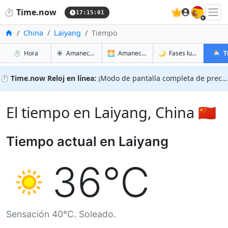
🇪🇸
⏱️
Time.now
17:15:02
Inicio
China
Laiyang
Tiempo
en Laiyang
en Laiyang
en Laiy
en Lai
⏱️
Hora
☀️
Amanecer y atardecer
🌅
Amanecer y atardecer mañana
🌙
Fases lunares
🌦️
T
⏱️
Time.now Reloj en línea:
¡Modo de pantalla completa de precisión!
El tiempo en Laiyang, China 🇨🇳
Tiempo actual en Laiyang
36°C
Sensación 40°C. Soleado.