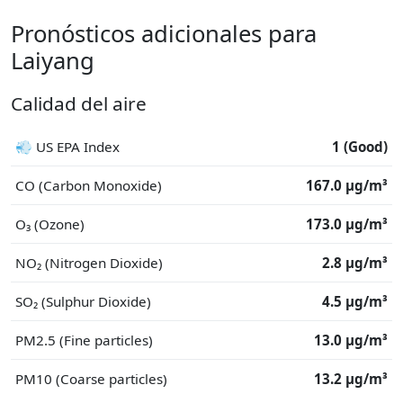
Pronósticos adicionales para
Laiyang
Calidad del aire
💨 US EPA Index
1 (Good)
CO (Carbon Monoxide)
167.0 μg/m³
O₃ (Ozone)
173.0 μg/m³
NO₂ (Nitrogen Dioxide)
2.8 μg/m³
SO₂ (Sulphur Dioxide)
4.5 μg/m³
PM2.5 (Fine particles)
13.0 μg/m³
PM10 (Coarse particles)
13.2 μg/m³