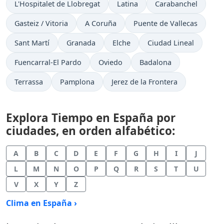
L'Hospitalet de Llobregat
Latina
Carabanchel
Gasteiz / Vitoria
A Coruña
Puente de Vallecas
Sant Martí
Granada
Elche
Ciudad Lineal
Fuencarral-El Pardo
Oviedo
Badalona
Terrassa
Pamplona
Jerez de la Frontera
Explora Tiempo en España por
ciudades, en orden alfabético:
A
B
C
D
E
F
G
H
I
J
L
M
N
O
P
Q
R
S
T
U
V
X
Y
Z
Clima en España ›