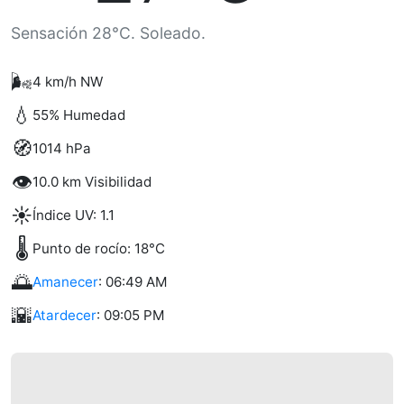
Sensación 28°C. Soleado.
🌬️
4 km/h NW
💧
55% Humedad
🧭
1014 hPa
👁️
10.0 km Visibilidad
☀️
Índice UV: 1.1
🌡️
Punto de rocío: 18°C
🌅
Amanecer
: 06:49 AM
🌇
Atardecer
: 09:05 PM