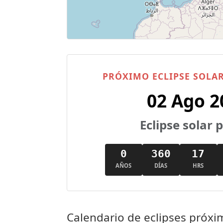
PRÓXIMO ECLIPSE SOLA
02 Ago 2
Eclipse solar 
0
360
17
AÑOS
DÍAS
HRS
Calendario de eclipses próx