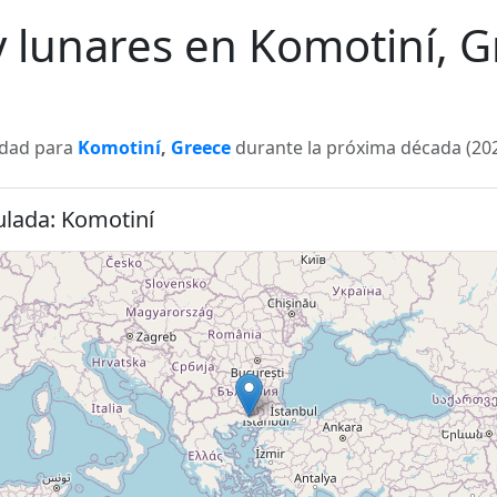
 y lunares en Komotiní, 
lidad para
Komotiní
,
Greece
durante la próxima década (202
ulada: Komotiní