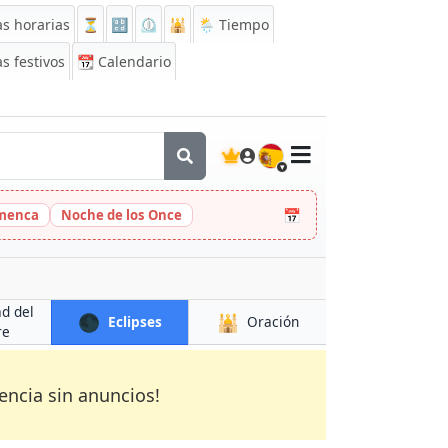
s horarias
⏳
🔡
⏲️
🕌
🌦️ Tiempo
s festivos
📆
Calendario
🇪🇸
📅
amenca
Noche de los Once
ad del
🌑
🕌
Eclipses
Oración
re
encia sin anuncios!