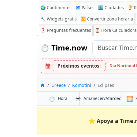
🌍 Continentes
🗺️ Países
🏙️ Ciudades
🏆 R
🔧 Widgets gratis
🔁
Convertir zona horaria
❓
Preguntas frecuentes
⏳ Hora Calculadora
⏱️
Time.now
Próximos eventos:
Día Nacional
Inicio
Greece
Komotiní
Eclipses
⏱️
☀️
🌅
Hora
Amanecer/Atardecer
⭐
Apoya a Time.