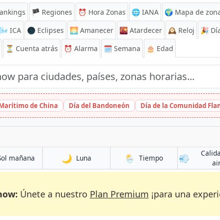
ankings
🏴 Regiones
⏰
Hora Zonas
🌐 IANA
🌍 Mapa de zona
🌬️
ICA
🌑 Eclipses
🌅
Amanecer
🌇
Atardecer
🕰️
Reloj
🎉
Día
⏳
Cuenta atrás
⏰
Alarma
🗓️ Semana
🎂 Edad
 Marítimo de China
Día del Bandoneón
Día de la Comunidad Fl
Calid
🌙
🌦️
💨
Sol mañana
Luna
Tiempo
ai
now:
Únete a nuestro
Plan Premium
¡para una experi