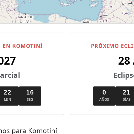
R EN KOMOTINÍ
PRÓXIMO ECLI
027
28
parcial
Eclips
22
15
0
21
MIN
SEG
AÑOS
DÍAS
imos para Komotiní