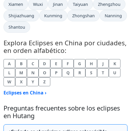
Xiamen
Wuxi
Jinan
Taiyuan
Zhengzhou
Shijiazhuang
Kunming
Zhongshan
Nanning
Shantou
Explora Eclipses en China por ciudades,
en orden alfabético:
A
B
C
D
E
F
G
H
J
K
L
M
N
O
P
Q
R
S
T
U
W
X
Y
Z
Eclipses en China ›
Preguntas frecuentes sobre los eclipses
en Hutang