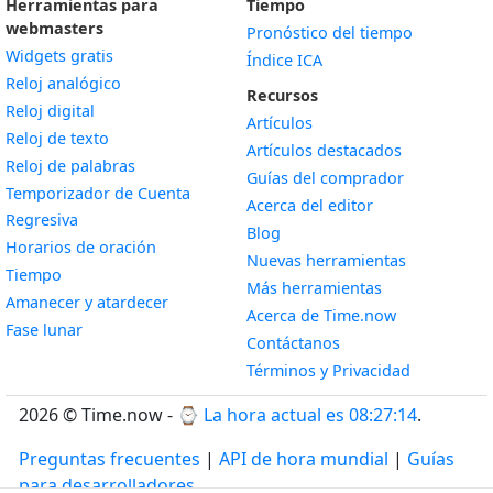
Herramientas para
Tiempo
webmasters
Pronóstico del tiempo
Widgets gratis
Índice ICA
Widget
Reloj analógico
Recursos
Widget
Reloj digital
Artículos
Widget
Reloj de texto
Artículos destacados
Widget
Reloj de palabras
Guías del comprador
Temporizador de Cuenta
Acerca del editor
Widget
Regresiva
Blog
Widget
Horarios de oración
Nuevas herramientas
Widget
Tiempo
Más herramientas
Widget
Amanecer y atardecer
Acerca de Time.now
Widget
Fase lunar
Contáctanos
Términos y Privacidad
2026 © Time.now - ⌚
La hora actual es 08:27:15
.
Preguntas frecuentes
|
API de hora mundial
|
Guías
para desarrolladores