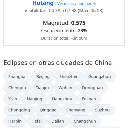
Hutang
Ver mapa y horarios →
Visibilidad: 04:38 a 07:38 (Máx: 06:08)
Magnitud:
0.575
Oscurecimiento:
23%
Duración total: ~3h 00m
Eclipses en otras ciudades de China
Shanghai
Beijing
Shenzhen
Guangzhou
Chengdu
Tianjin
Wuhan
Dongguan
Xi’an
Nanjing
Hangzhou
Foshan
Chongqing
Qingdao
Shenyang
Suzhou
Harbin
Hefei
Dalian
Changchun