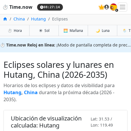
🇪🇸
⏱️
Time.now
08:27:15
Inicio
China
Hutang
Eclipses
⏱️
Hora
☀️
Sol
🌅
Mañana
🌙
Luna
🌦️
T
⏱️
Time.now Reloj en línea:
¡Modo de pantalla completa de precisión!
Eclipses solares y lunares en
Hutang, China (2026-2035)
Horarios de los eclipses y datos de visibilidad para
Hutang
,
China
durante la próxima década (2026 -
2035).
Ubicación de visualización
Lat: 31.53 /
calculada: Hutang
Lon: 119.49