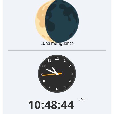
🌘
Luna menguante
10:48:45
12
11
1
10
2
9
3
8
4
7
5
6
CST
10:48:45