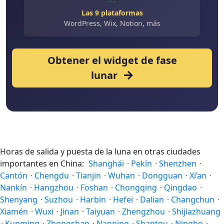
Las 9 plataformas
WordPress, Wix, Notion, más
Obtener el widget de fase
lunar
Horas de salida y puesta de la luna en otras ciudades
importantes en China:
Shanghái
·
Pekín
·
Shenzhen
·
Cantón
·
Chengdu
·
Tianjin
·
Wuhan
·
Dongguan
·
Xi’an
·
Nankín
·
Hangzhou
·
Foshan
·
Chongqing
·
Qingdao
·
Shenyang
·
Suzhou
·
Harbin
·
Hefei
·
Dalian
·
Changchun
·
Xiamén
·
Wuxi
·
Jinan
·
Taiyuan
·
Zhengzhou
·
Shijiazhuang
·
Kunming
·
Zhongshan
·
Nanning
·
Shantou
·
Ningbo
·