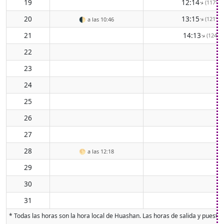
19
12:14
(117° E
↑
20
13:15
(121° E
↑
🌓
a las 10:46
21
14:13
(124° S
↑
22
23
24
25
26
27
28
🌕
a las 12:18
29
30
31
* Todas las horas son la hora local de Huashan. Las horas de salida y puesta d