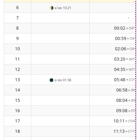
6
🌗
a las 10:21
7
-
8
00:02
(58° EN
↑
9
00:59
(56° N
↑
10
02:06
(56° N
↑
11
03:20
(60° EN
↑
12
04:35
(65° EN
↑
13
05:48
(72° EN
🌑
a las 01:36
↑
14
06:58
(80° E
↑
15
08:04
(89° E
↑
16
09:08
(97° E
↑
17
10:11
(104° E
↑
18
11:13
(111° E
↑