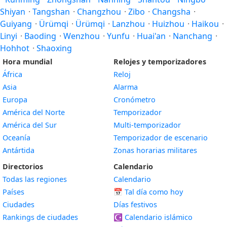
Shiyan
·
Tangshan
·
Changzhou
·
Zibo
·
Changsha
·
Guiyang
·
Ürümqi
·
Ürümqi
·
Lanzhou
·
Huizhou
·
Haikou
·
Linyi
·
Baoding
·
Wenzhou
·
Yunfu
·
Huai'an
·
Nanchang
·
Hohhot
·
Shaoxing
Hora mundial
Relojes y temporizadores
África
Reloj
Asia
Alarma
Europa
Cronómetro
América del Norte
Temporizador
América del Sur
Multi-temporizador
Oceanía
Temporizador de escenario
Antártida
Zonas horarias militares
Directorios
Calendario
Todas las regiones
Calendario
Países
📅
Tal día como hoy
Ciudades
Días festivos
Rankings de ciudades
☪️
Calendario islámico