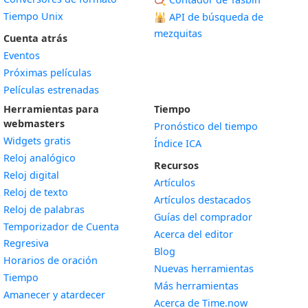
Tiempo Unix
🕌
API de búsqueda de
mezquitas
Cuenta atrás
Eventos
Próximas películas
Películas estrenadas
Herramientas para
Tiempo
webmasters
Pronóstico del tiempo
Widgets gratis
Índice ICA
Widget
Reloj analógico
Recursos
Widget
Reloj digital
Artículos
Widget
Reloj de texto
Artículos destacados
Widget
Reloj de palabras
Guías del comprador
Temporizador de Cuenta
Acerca del editor
Widget
Regresiva
Blog
Widget
Horarios de oración
Nuevas herramientas
Widget
Tiempo
Más herramientas
Widget
Amanecer y atardecer
Acerca de Time.now