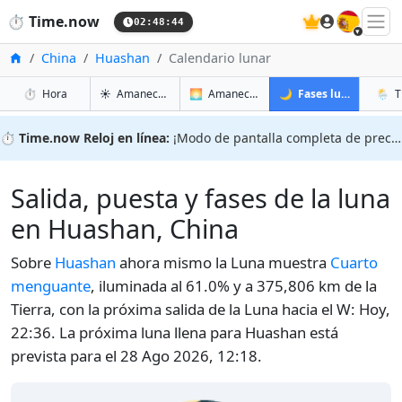
🇪🇸
⏱️
Time.now
02:48:45
Inicio
China
Huashan
Calendario lunar
en Huashan
en Huashan
en Hua
en Hu
⏱️
Hora
☀️
Amanecer y atardecer
🌅
Amanecer y atardecer mañana
🌙
Fases lunares
🌦️
T
⏱️
Time.now Reloj en línea:
¡Modo de pantalla completa de precisión!
Salida, puesta y fases de la luna
en Huashan, China
Sobre
Huashan
ahora mismo la Luna muestra
Cuarto
menguante
, iluminada al 61.0% y a 375,806 km de la
Tierra, con la próxima salida de la Luna hacia el W: Hoy,
22:36. La próxima luna llena para Huashan está
prevista para el 28 Ago 2026, 12:18.