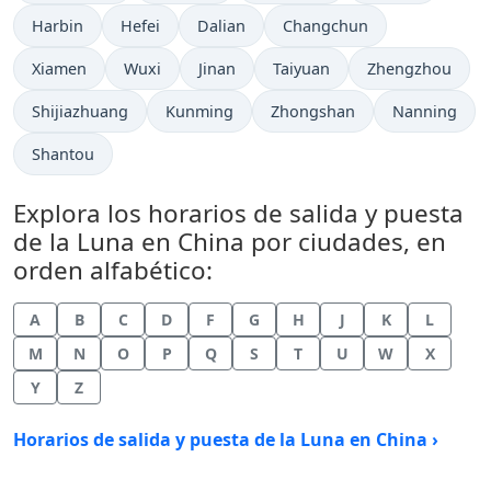
Harbin
Hefei
Dalian
Changchun
Xiamen
Wuxi
Jinan
Taiyuan
Zhengzhou
Shijiazhuang
Kunming
Zhongshan
Nanning
Shantou
Explora los horarios de salida y puesta
de la Luna en China por ciudades, en
orden alfabético:
A
B
C
D
F
G
H
J
K
L
M
N
O
P
Q
S
T
U
W
X
Y
Z
Horarios de salida y puesta de la Luna en China ›