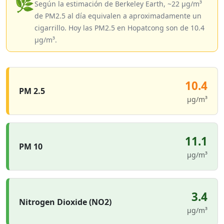
🌿
Según la estimación de Berkeley Earth, ~22 µg/m³
de PM2.5 al día equivalen a aproximadamente un
cigarrillo. Hoy las PM2.5 en Hopatcong son de 10.4
µg/m³.
10.4
PM 2.5
µg/m³
11.1
PM 10
µg/m³
3.4
Nitrogen Dioxide (NO2)
µg/m³