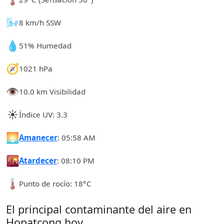
🌬️
8 km/h SSW
💧
51% Humedad
🧭
1021 hPa
👁️
10.0 km Visibilidad
☀️
Índice UV: 3.3
🌅
Amanecer
: 05:58 AM
🌇
Atardecer
: 08:10 PM
🌡️
Punto de rocío: 18°C
El principal contaminante del aire en
Hopatcong hoy