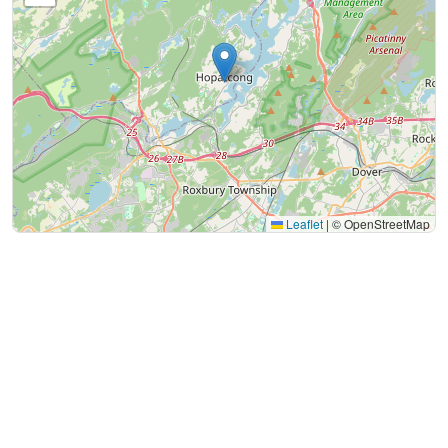
Leaflet
|
© OpenStreetMap