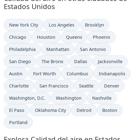
Estados Unidos
New York City
Los Angeles
Brooklyn
Chicago
Houston
Queens
Phoenix
Philadelphia
Manhattan
San Antonio
San Diego
The Bronx
Dallas
Jacksonville
Austin
Fort Worth
Columbus
Indianapolis
Charlotte
San Francisco
Seattle
Denver
Washington, D.C.
Washington
Nashville
El Paso
Oklahoma City
Detroit
Boston
Portland
Explora Calidad del aire en Estados