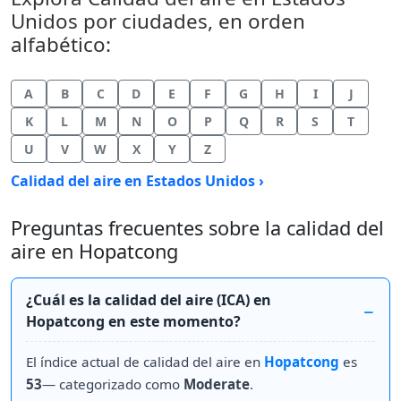
Unidos por ciudades, en orden
alfabético:
A
B
C
D
E
F
G
H
I
J
K
L
M
N
O
P
Q
R
S
T
U
V
W
X
Y
Z
Calidad del aire en Estados Unidos ›
Preguntas frecuentes sobre la calidad del
aire en Hopatcong
¿Cuál es la calidad del aire (ICA) en
Hopatcong en este momento?
El índice actual de calidad del aire en
Hopatcong
es
53
— categorizado como
Moderate
.