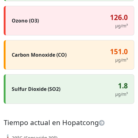
126.0
Ozono (O3)
µg/m³
151.0
Carbon Monoxide (CO)
µg/m³
1.8
Sulfur Dioxide (SO2)
µg/m³
Tiempo actual en Hopatcong
🌡️
29°C (Sensación 30°)