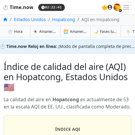
🇪🇸
⏱️
Time.now
02:22:42
Inicio
Estados Unidos
Hopatcong
AQI en Hopatcong
en Hopatcong
en Hopatcong
en Hop
en Hop
⏱️
Hora
☀️
Amanecer y atardecer
🌅
Amanecer y atardecer mañana
🌙
Fases lunares
🌦️
T
⏱️
Time.now Reloj en línea:
¡Modo de pantalla completa de precisión!
Índice de calidad del aire (AQI)
en Hopatcong, Estados Unidos
🇺🇸
La calidad del aire en
Hopatcong
es actualmente de 53
en la escala AQI de EE. UU., clasificada como Moderado.
ÍNDICE AQI