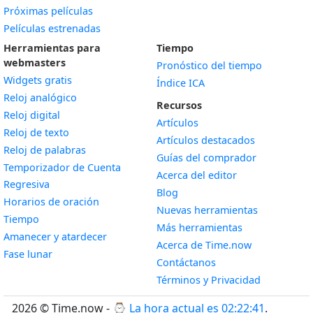
Próximas películas
Películas estrenadas
Herramientas para
Tiempo
webmasters
Pronóstico del tiempo
Widgets gratis
Índice ICA
Widget
Reloj analógico
Recursos
Widget
Reloj digital
Artículos
Widget
Reloj de texto
Artículos destacados
Widget
Reloj de palabras
Guías del comprador
Temporizador de Cuenta
Acerca del editor
Widget
Regresiva
Blog
Widget
Horarios de oración
Nuevas herramientas
Widget
Tiempo
Más herramientas
Widget
Amanecer y atardecer
Acerca de Time.now
Widget
Fase lunar
Contáctanos
Términos y Privacidad
2026 © Time.now - ⌚
La hora actual es 02:22:42
.