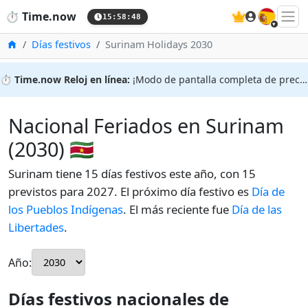
🇪🇸
⏱️
Time.now
15:58:49
Inicio
Días festivos
Surinam Holidays 2030
⏱️
Time.now Reloj en línea:
¡Modo de pantalla completa de precisión!
Nacional Feriados en Surinam
(2030) 🇸🇷
Surinam tiene 15 días festivos este año, con 15
previstos para 2027. El próximo día festivo es
Día de
los Pueblos Indígenas
. El más reciente fue
Día de las
Libertades
.
Año:
Días festivos nacionales de