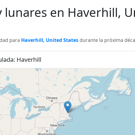
y lunares en Haverhill, U
lidad para
Haverhill
,
United States
durante la próxima décad
ulada: Haverhill