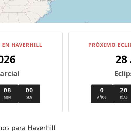
 EN HAVERHILL
PRÓXIMO ECLI
026
28
parcial
Eclip
07
59
0
20
MIN
SEG
AÑOS
DÍAS
mos para Haverhill