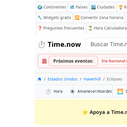
🌍 Continentes
🗺️ Países
🏙️ Ciudades
🏆 R
🔧 Widgets gratis
🔁
Convertir zona horaria
❓
Preguntas frecuentes
⏳ Hora Calculadora
⏱️
Time.now
Próximos eventos:
Día Nacional
Inicio
Estados Unidos
Haverhill
Eclipses
⏱️
☀️
🌅
Hora
Amanecer/Atardecer
⭐
Apoya a Time.