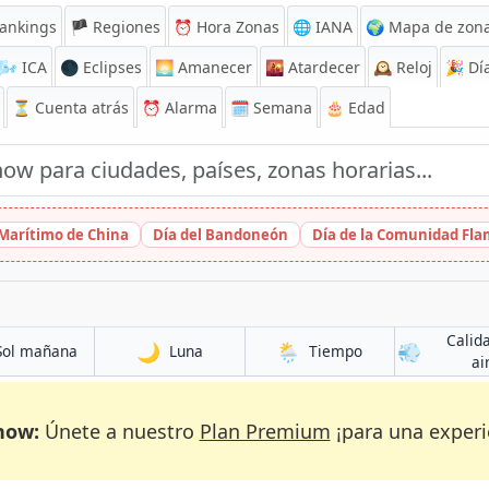
ankings
🏴 Regiones
⏰
Hora Zonas
🌐 IANA
🌍 Mapa de zona
🌬️
ICA
🌑 Eclipses
🌅
Amanecer
🌇
Atardecer
🕰️
Reloj
🎉
Día
⏳
Cuenta atrás
⏰
Alarma
🗓️ Semana
🎂 Edad
 Marítimo de China
Día del Bandoneón
Día de la Comunidad Fl
Calid
🌙
🌦️
💨
Sol mañana
Luna
Tiempo
ai
now:
Únete a nuestro
Plan Premium
¡para una experi