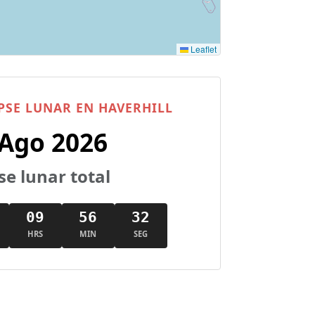
Leaflet
PSE LUNAR EN HAVERHILL
 Ago 2026
se lunar total
09
56
31
HRS
MIN
SEG