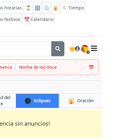
s horarias
⏳
🔡
⏲️
🕌
🌦️ Tiempo
s festivos
📆
Calendario
🇪🇸
📅
amenca
Noche de los Once
ad del
🌑
🕌
Eclipses
Oración
re
encia sin anuncios!