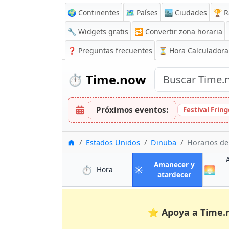
🌍 Continentes
🗺️ Países
🏙️ Ciudades
🏆 R
🔧 Widgets gratis
🔁
Convertir zona horaria
❓
Preguntas frecuentes
⏳ Hora Calculadora
⏱️
Time.now
Próximos eventos:
Festival Frin
Inicio
Estados Unidos
Dinuba
Horarios de
Amanecer y
⏱️
☀️
🌅
en Dinuba
Hora
en Dinuba
atardecer
⭐
Apoya a Time.