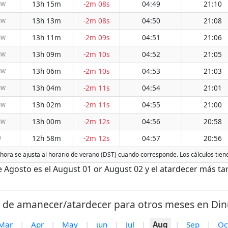
13h 15m
-2m 08s
04:49
21:10
NW
13h 13m
-2m 08s
04:50
21:08
NW
13h 11m
-2m 09s
04:51
21:06
NW
13h 09m
-2m 10s
04:52
21:05
NW
13h 06m
-2m 10s
04:53
21:03
NW
13h 04m
-2m 11s
04:54
21:01
NW
13h 02m
-2m 11s
04:55
21:00
NW
13h 00m
-2m 12s
04:56
20:58
NW
12h 58m
-2m 12s
04:57
20:56
W
 hora se ajusta al horario de verano (DST) cuando corresponde. Los cálculos tien
gosto es el August 01 or August 02 y el atardecer más tar
 de amanecer/atardecer para otros meses en Din
Mar
|
Apr
|
May
|
jun
|
Jul
|
Aug
|
Sep
|
Oc