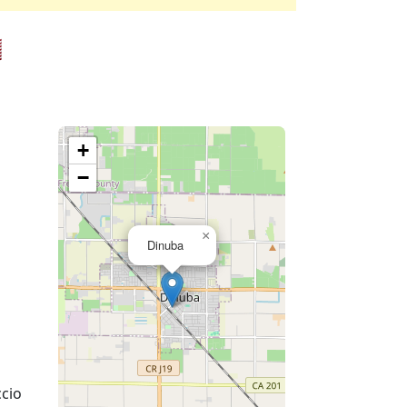

+
−
×
Dinuba
cio