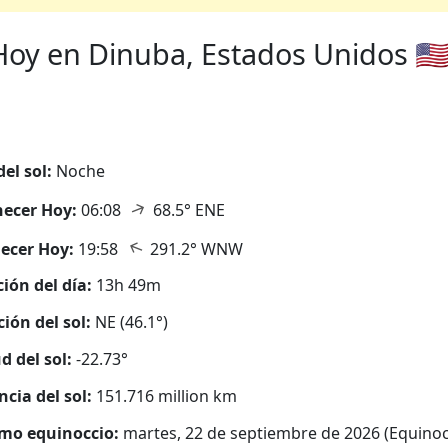
oy en Dinuba, Estados Unidos 🇺
del sol:
Noche
↑
ecer Hoy:
06:08
68.5° ENE
↑
ecer Hoy:
19:58
291.2° WNW
ión del día:
13h 49m
ción del sol:
NE (46.1°)
d del sol:
-22.73°
ncia del sol:
151.716 million km
mo equinoccio:
martes, 22 de septiembre de 2026 (Equinoc