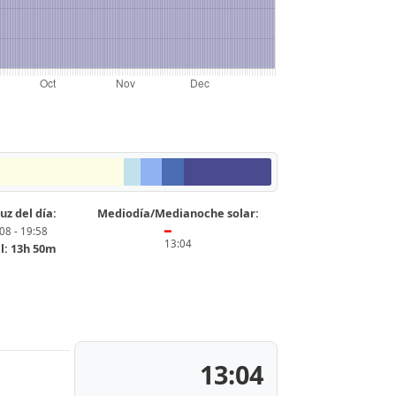
uz del día:
Mediodía/Medianoche solar:
08 - 19:58
━
13:04
l: 13h 50m
13:04