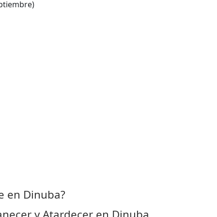
ptiembre)
e en Dinuba?
necer y Atardecer en Dinuba