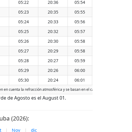
05:22
20:36
05:54
20:04
13:0
05:23
20:35
05:55
20:03
13:0
05:24
20:33
05:56
20:02
12:5
05:25
20:32
05:57
20:00
12:5
05:26
20:30
05:58
19:59
12:5
05:27
20:29
05:58
19:57
12:5
05:28
20:27
05:59
19:56
12:5
05:29
20:26
06:00
19:54
12:5
05:30
20:24
06:01
19:53
12:5
en en cuenta la refracción atmosférica y se basan en el calendario gregoriano. L
de de Agosto es el August 01.
uba (2026):
t
|
Nov
|
dic