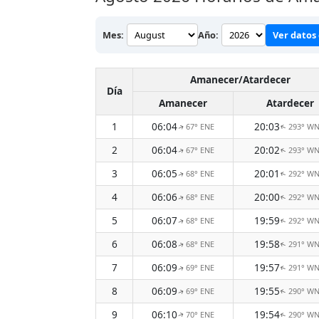
Mes:
Año:
Ver datos 
Amanecer/Atardecer
Día
Amanecer
Atardecer
1
06:04
20:03
67° ENE
293° W
↑
↑
2
06:04
20:02
67° ENE
293° W
↑
↑
3
06:05
20:01
68° ENE
292° W
↑
↑
4
06:06
20:00
68° ENE
292° W
↑
↑
5
06:07
19:59
68° ENE
292° W
↑
↑
6
06:08
19:58
68° ENE
291° W
↑
↑
7
06:09
19:57
69° ENE
291° W
↑
↑
8
06:09
19:55
69° ENE
290° W
↑
↑
9
06:10
19:54
70° ENE
290° W
↑
↑