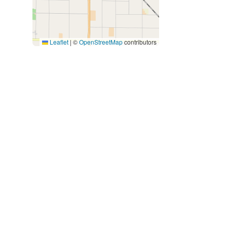
Leaflet
|
©
OpenStreetMap
contributors