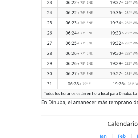
23
06:22
19:37
75° ENE
284° W
↑
↑
24
06:22
19:36
76° ENE
284° W
↑
↑
25
06:23
19:34
76° ENE
284° W
↑
↑
26
06:24
19:33
77° ENE
283° W
↑
↑
27
06:25
19:32
77° ENE
283° W
↑
↑
28
06:26
19:30
77° ENE
282° W
↑
↑
29
06:26
19:29
78° ENE
282° W
↑
↑
30
06:27
19:27
78° ENE
281° W
↑
↑
31
06:28
19:26
79° E
281° 
↑
↑
Todos los horarios están en hora local para Dinuba. La
En Dinuba, el amanecer más temprano de A
Calendario
Jan
|
Feb
|