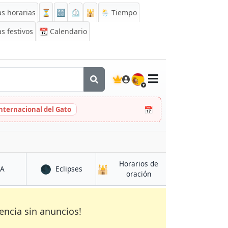
s horarias
⏳
🔡
⏲️
🕌
🌦️ Tiempo
s festivos
📆
Calendario
🇪🇸
📅
Internacional del Gato
Horarios de
🌑
🕌
en Dinuba
en Dinuba
CA
Eclipses
en Dinuba
oración
encia sin anuncios!