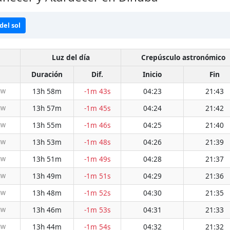
del sol
Luz del día
Crepúsculo astronómico
Duración
Dif.
Inicio
Fin
13h 58m
-1m 43s
04:23
21:43
NW
13h 57m
-1m 45s
04:24
21:42
NW
13h 55m
-1m 46s
04:25
21:40
NW
13h 53m
-1m 48s
04:26
21:39
NW
13h 51m
-1m 49s
04:28
21:37
NW
13h 49m
-1m 51s
04:29
21:36
NW
13h 48m
-1m 52s
04:30
21:35
NW
13h 46m
-1m 53s
04:31
21:33
NW
13h 44m
-1m 54s
04:32
21:32
NW