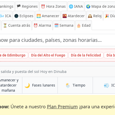
ankings
🏴 Regiones
⏰
Hora Zonas
🌐 IANA
🌍 Mapa de zona
🌬️
ICA
🌑 Eclipses
🌅
Amanecer
🌇
Atardecer
🕰️
Reloj
🎉
Día
⏳
Cuenta atrás
⏰
Alarma
🗓️ Semana
🎂 Edad
ge de Edimburgo
Día del Alto el Fuego
Día de la Felicidad
Día 
 salida y puesta del sol Hoy en Dinuba
Amanecer y
🌙
🌦️
💨
en Dinuba
en Dinuba
atardecer
Fases lunares
Tiempo
I
en Dinuba
mañana
now:
Únete a nuestro
Plan Premium
¡para una experi