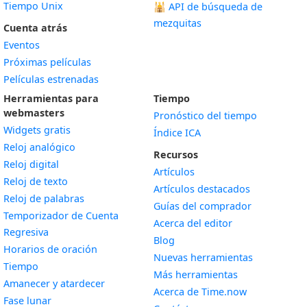
Tiempo Unix
🕌
API de búsqueda de
mezquitas
Cuenta atrás
Eventos
Próximas películas
Películas estrenadas
Herramientas para
Tiempo
webmasters
Pronóstico del tiempo
Widgets gratis
Índice ICA
Widget
Reloj analógico
Recursos
Widget
Reloj digital
Artículos
Widget
Reloj de texto
Artículos destacados
Widget
Reloj de palabras
Guías del comprador
Temporizador de Cuenta
Acerca del editor
Widget
Regresiva
Blog
Widget
Horarios de oración
Nuevas herramientas
Widget
Tiempo
Más herramientas
Widget
Amanecer y atardecer
Acerca de Time.now
Widget
Fase lunar