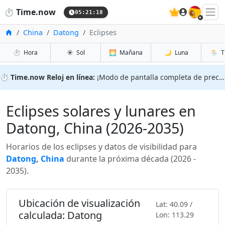
🇪🇸
⏱️
Time.now
05:21:20
Inicio
China
Datong
Eclipses
⏱️
Hora
☀️
Sol
🌅
Mañana
🌙
Luna
🌦️
T
⏱️
Time.now Reloj en línea:
¡Modo de pantalla completa de precisión!
Eclipses solares y lunares en
Datong, China (2026-2035)
Horarios de los eclipses y datos de visibilidad para
Datong
,
China
durante la próxima década (2026 -
2035).
Ubicación de visualización
Lat: 40.09 /
calculada: Datong
Lon: 113.29