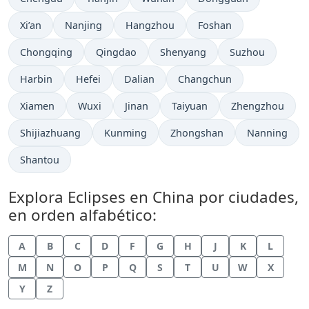
Xi’an
Nanjing
Hangzhou
Foshan
Chongqing
Qingdao
Shenyang
Suzhou
Harbin
Hefei
Dalian
Changchun
Xiamen
Wuxi
Jinan
Taiyuan
Zhengzhou
Shijiazhuang
Kunming
Zhongshan
Nanning
Shantou
Explora Eclipses en China por ciudades,
en orden alfabético:
A
B
C
D
F
G
H
J
K
L
M
N
O
P
Q
S
T
U
W
X
Y
Z