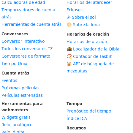
Calculadoras de edad
Horarios del atardecer
Temporizadores de cuenta
Eclipses
atrás
☀️ Sobre el sol
Herramientas de cuenta atrás
🌕 Sobre la luna
Conversores
Horarios de oración
Conversor interactivo
Horarios de oración
Todos los conversores TZ
🕋 Localizador de la Qibla
Conversores de formato
📿 Contador de Tasbih
Tiempo Unix
🕌
API de búsqueda de
mezquitas
Cuenta atrás
Eventos
Próximas películas
Películas estrenadas
Herramientas para
Tiempo
webmasters
Pronóstico del tiempo
Widgets gratis
Índice ICA
Widget
Reloj analógico
Recursos
Widget
Reloj digital