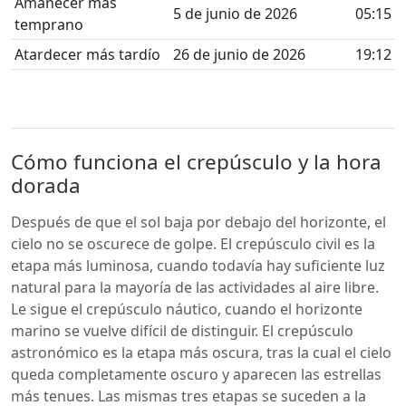
Amanecer más
5 de junio de 2026
05:15
temprano
Atardecer más tardío
26 de junio de 2026
19:12
Cómo funciona el crepúsculo y la hora
dorada
Después de que el sol baja por debajo del horizonte, el
cielo no se oscurece de golpe. El crepúsculo civil es la
etapa más luminosa, cuando todavía hay suficiente luz
natural para la mayoría de las actividades al aire libre.
Le sigue el crepúsculo náutico, cuando el horizonte
marino se vuelve difícil de distinguir. El crepúsculo
astronómico es la etapa más oscura, tras la cual el cielo
queda completamente oscuro y aparecen las estrellas
más tenues. Las mismas tres etapas se suceden a la