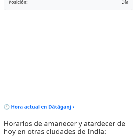
Posición:
Día
🕒 Hora actual en Dātāganj ›
Horarios de amanecer y atardecer de
hoy en otras ciudades de India: