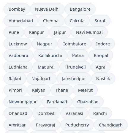
Bombay
Nueva Delhi
Bangalore
Ahmedabad
Chennai
Calcuta
Surat
Pune
Kanpur
Jaipur
Navi Mumbai
Lucknow
Nagpur
Coimbatore
Indore
Vadodara
Kallakurichi
Patna
Bhopal
Ludhiana
Madurai
Tirunelveli
Agra
Rajkot
Najafgarh
Jamshedpur
Nashik
Pimpri
Kalyan
Thane
Meerut
Nowrangapur
Faridabad
Ghaziabad
Dhanbad
Dombivli
Varanasi
Ranchi
Amritsar
Prayagraj
Puducherry
Chandigarh