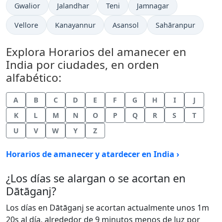
Gwalior
Jalandhar
Teni
Jamnagar
Vellore
Kanayannur
Asansol
Sahāranpur
Explora Horarios del amanecer en
India por ciudades, en orden
alfabético:
A
B
C
D
E
F
G
H
I
J
K
L
M
N
O
P
Q
R
S
T
U
V
W
Y
Z
Horarios de amanecer y atardecer en India ›
¿Los días se alargan o se acortan en
Dātāganj?
Los días en Dātāganj se acortan actualmente unos 1m
20s al día, alrededor de 9 minutos menos de luz por