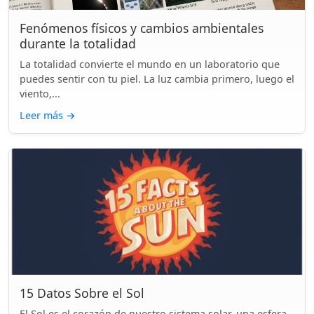
Fenómenos físicos y cambios ambientales
durante la totalidad
La totalidad convierte el mundo en un laboratorio que
puedes sentir con tu piel. La luz cambia primero, luego el
viento,...
Leer más
→
15 Datos Sobre el Sol
El Sol es el corazón de nuestro sistema solar, una esfera