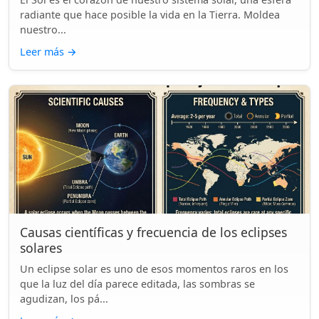
radiante que hace posible la vida en la Tierra. Moldea
nuestro...
Leer más
→
Causas científicas y frecuencia de los eclipses
solares
Un eclipse solar es uno de esos momentos raros en los
que la luz del día parece editada, las sombras se
agudizan, los pá...