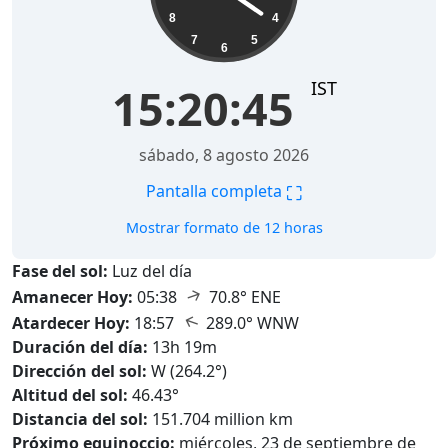
8
4
7
5
6
IST
15:20:46
sábado, 8 agosto 2026
⛶
Pantalla completa
Mostrar formato de 12 horas
Fase del sol:
Luz del día
↑
Amanecer Hoy:
05:38
70.8° ENE
↑
Atardecer Hoy:
18:57
289.0° WNW
Duración del día:
13h 19m
Dirección del sol:
W (264.2°)
Altitud del sol:
46.43°
Distancia del sol:
151.704 million km
Próximo equinoccio:
miércoles, 23 de septiembre de