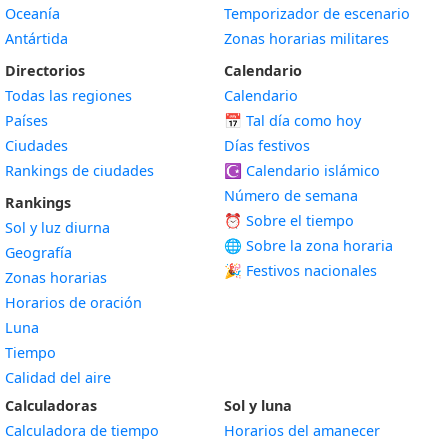
Oceanía
Temporizador de escenario
Antártida
Zonas horarias militares
Directorios
Calendario
Todas las regiones
Calendario
Países
📅
Tal día como hoy
Ciudades
Días festivos
Rankings de ciudades
☪️
Calendario islámico
Número de semana
Rankings
⏰ Sobre el tiempo
Sol y luz diurna
🌐 Sobre la zona horaria
Geografía
🎉 Festivos nacionales
Zonas horarias
Horarios de oración
Luna
Tiempo
Calidad del aire
Calculadoras
Sol y luna
Calculadora de tiempo
Horarios del amanecer