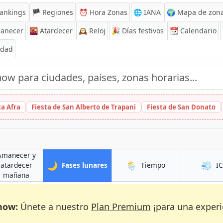
ankings
🏴 Regiones
⏰
Hora Zonas
🌐 IANA
🌍 Mapa de zona
anecer
🌇
Atardecer
🕰️
Reloj
🎉
Días festivos
📆
Calendario
Edad
ta Afra
Fiesta de San Alberto de Trapani
Fiesta de San Donato
Amanecer y
🌙
🌦️
💨
en Dadeldhurā
en Dadeldhurā
atardecer
Fases lunares
Tiempo
I
urā
en Dadeldhurā
mañana
now:
Únete a nuestro
Plan Premium
¡para una experi