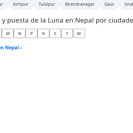
ur
Kirtipur
Tulsīpur
Birendranagar
Gaur
Sira
a y puesta de la Luna en Nepal por ciudade
M
N
P
R
S
T
W
en Nepal ›