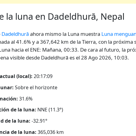
de la luna en Dadeldhurā, Nepal
e
Dadeldhurā
ahora mismo la Luna muestra
Luna menguan
nada al 41.6% y a 367,642 km de la Tierra, con la próxima s
 Luna hacia el ENE: Mañana, 00:33. De cara al futuro, la pr
llena visible desde Dadeldhurā es el 28 Ago 2026, 10:03.
actual (local):
20:17:10
lunar:
Sobre el horizonte
nación:
31.6%
ción de la luna:
NNE (11.3°)
ud de la luna:
-32.91°
ncia de la luna:
365,036
km