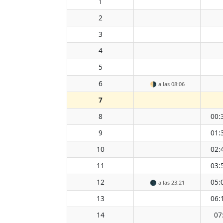
1
2
3
4
5
6
🌗
a las 08:06
7
8
00:
9
01:
10
02:
11
03:
12
05:
🌑
a las 23:21
13
06:
14
07