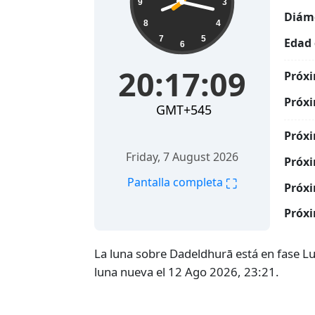
9
3
Diáme
8
4
7
5
Edad 
6
20:17:10
Próxi
Próxi
GMT+545
Próxi
Friday, 7 August 2026
Próxi
⛶
Pantalla completa
Próxi
Próxi
La luna sobre Dadeldhurā está en fase L
luna nueva el 12 Ago 2026, 23:21.