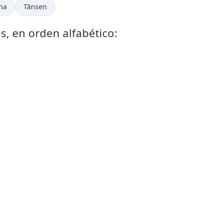
ha
Tānsen
s, en orden alfabético: