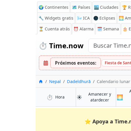
🌍 Continentes
🗺️ Países
🏙️ Ciudades
🏆 R
🔧 Widgets gratis
🌬️
ICA
🌑 Eclipses
🌅
Am
⏳
Cuenta atrás
⏰
Alarma
🗓️ Semana
🎂 
⏱️
Time.now
Próximos eventos:
Fiesta de San
Inicio
Nepal
Dadeldhurā
Calendario lunar
Amanecer y
⏱️
☀️
🌅
en Dadeldhurā
Hora
en Dadeldh
atardecer
⭐
Apoya a Time.