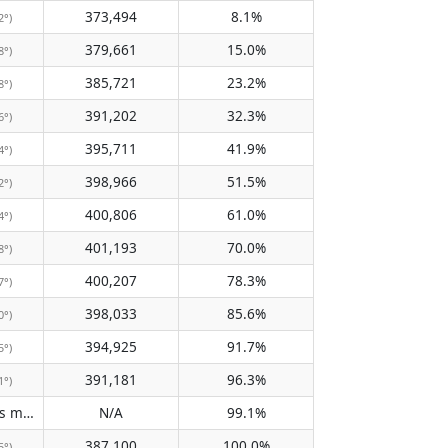
373,494
8.1%
2°)
379,661
15.0%
8°)
385,721
23.2%
8°)
391,202
32.3%
6°)
395,711
41.9%
4°)
398,966
51.5%
2°)
400,806
61.0%
4°)
401,193
70.0%
8°)
400,207
78.3%
7°)
398,033
85.6%
0°)
394,925
91.7%
5°)
391,181
96.3%
1°)
Does not pass meridian
N/A
99.1%
(N/A)
387,100
100.0%
5°)