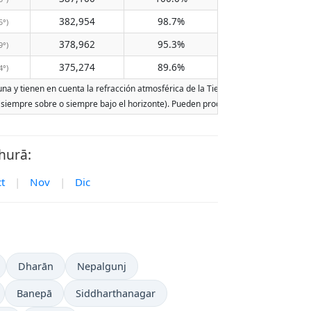
382,954
98.7%
5°)
378,962
95.3%
9°)
375,274
89.6%
4°)
na y tienen en cuenta la refracción atmosférica de la Tierra. Las fechas se basan 
r (siempre sobre o siempre bajo el horizonte). Pueden producirse dos salidas o dos
hurā:
t
|
Nov
|
Dic
Dharān
Nepalgunj
Banepā
Siddharthanagar