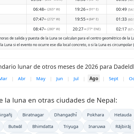
06:48
19:26
00:49
(265° W)
(91° E)
(54.
↑
↑
07:47
19:55
01:33
(272° W)
(84° E)
(60.
↑
↑
08:47
20:27
02:17
(280° W)
(77° ENE)
(67.
↑
↑
oras de salida y puesta de la Luna se calculan para el centro geométrico de la Lu
 la Luna si el evento no ocurre ese día local concreto, o si la Luna es circumpola
ndario lunar de otros meses de 2026 para Dadeld
Mar
|
Abr
|
May
|
Jun
|
Jul
|
Ago
|
Sept
|
Oc
e la luna en otras ciudades de Nepal:
irgañj
Biratnagar
Dhangaḍhi̇̄
Pokhara
Hetauda
Butwāl
Bhimdatta
Triyuga
Inaruwa
Rājbirāj