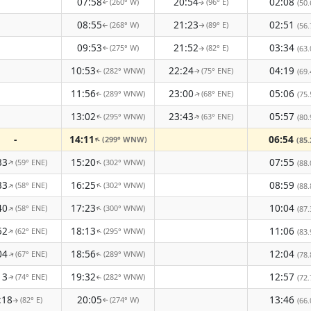
07:58
20:54
02:08
(260° W)
(96° E)
(50.
↑
↑
08:55
21:23
02:51
(268° W)
(89° E)
(56.
↑
↑
09:53
21:52
03:34
(275° W)
(82° E)
(63.
↑
↑
10:53
22:24
04:19
(282° WNW)
(75° ENE)
(69.
↑
↑
11:56
23:00
05:06
(289° WNW)
(68° ENE)
(75.
↑
↑
13:02
23:43
05:57
(295° WNW)
(63° ENE)
(80.
↑
↑
-
14:11
06:54
(299° WNW)
↑
(85.
33
15:20
07:55
(59° ENE)
(302° WNW)
↑
↑
(88.
33
16:25
08:59
(58° ENE)
(302° WNW)
↑
↑
(88.
40
17:23
10:04
(58° ENE)
(300° WNW)
↑
↑
(87.
52
18:13
11:06
(62° ENE)
(295° WNW)
↑
(83.
↑
04
18:56
12:04
(67° ENE)
(289° WNW)
(78.
↑
↑
13
19:32
12:57
(74° ENE)
(282° WNW)
(72.
↑
↑
:18
20:05
13:46
(82° E)
(274° W)
(66.
↑
↑