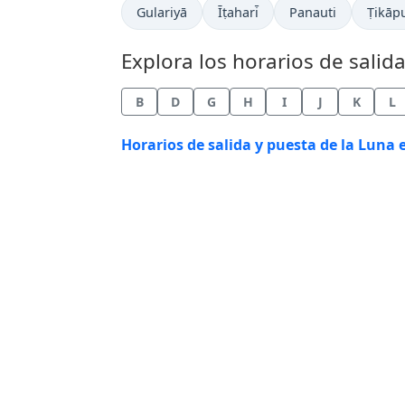
Gulariyā
Īṭahari̇̄
Panauti
Ṭikāp
Explora los horarios de salid
B
D
G
H
I
J
K
L
Horarios de salida y puesta de la Luna 