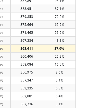
387,891
93.1%
6°)
383,951
87.1%
7°)
379,853
79.2%
0°)
375,664
69.9%
4°)
371,465
59.5%
5°)
367,384
48.3%
9°)
363,611
37.0%
2°)
360,406
26.2%
0°)
358,084
16.5%
8°)
356,975
8.6%
3°)
357,347
3.1%
9°)
359,335
0.3%
8°)
362,881
0.4%
7°)
367,736
3.1%
0°)