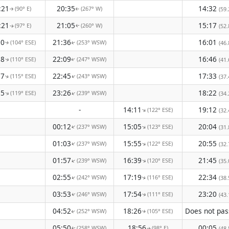
:21
20:35
14:32
(90° E)
(267° W)
(59.
↑
↑
:21
21:05
15:17
(97° E)
(260° W)
(52.
↑
↑
20
21:36
16:01
(104° ESE)
(253° WSW)
(46.
↑
↑
18
22:09
16:46
(110° ESE)
(247° WSW)
(41.
↑
↑
17
22:45
17:33
(115° ESE)
(243° WSW)
(37.
↑
↑
15
23:26
18:22
(119° ESE)
(239° WSW)
↑
↑
(34.
-
14:11
19:12
(122° ESE)
↑
(32.
00:12
15:05
20:04
(237° WSW)
(123° ESE)
↑
↑
(31.
01:03
15:55
20:55
(237° WSW)
(122° ESE)
↑
↑
(32.
01:57
16:39
21:45
(239° WSW)
(120° ESE)
↑
↑
(35.
02:55
17:19
22:34
(242° WSW)
(116° ESE)
↑
(38.
↑
03:53
17:54
23:20
(246° WSW)
(111° ESE)
(43.
↑
↑
04:52
18:26
(252° WSW)
(105° ESE)
↑
↑
05:50
18:56
00:05
(258° WSW)
(98° E)
(48.
↑
↑