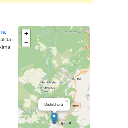
te
,
+
alida
−
óxima
×
Dadeldhurā