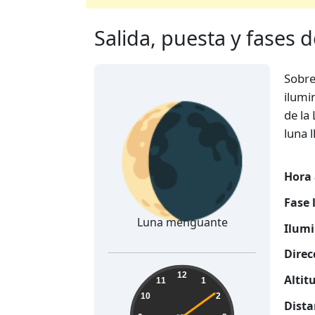
Salida, puesta y fases 
Sobr
🌘
ilumi
de la
luna 
Hora 
Fase 
Luna menguante
Ilumi
Direc
20:17:10
12
Altit
11
1
10
2
Dista