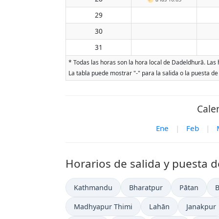
29
30
31
* Todas las horas son la hora local de Dadeldhurā. Las h
La tabla puede mostrar "-" para la salida o la puesta de
Cale
Ene
|
Feb
|
Horarios de salida y puesta d
Kathmandu
Bharatpur
Pātan
B
Madhyapur Thimi
Lahān
Janakpur