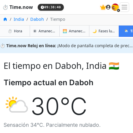
🇪🇸
⏱️
Time.now
09:38:41
Inicio
India
Daboh
Tiempo
en Daboh
en Daboh
en Dab
en Da
⏱️
Hora
☀️
Amanecer y atardecer
🌅
Amanecer y atardecer mañana
🌙
Fases lunares
🌦️
T
⏱️
Time.now Reloj en línea:
¡Modo de pantalla completa de precisión!
El tiempo en Daboh, India 🇮🇳
Tiempo actual en Daboh
30°C
Sensación 34°C. Parcialmente nublado.