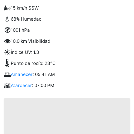
🌬️
15 km/h SSW
💧
68% Humedad
🧭
1001 hPa
👁️
10.0 km Visibilidad
☀️
Índice UV: 1.3
🌡️
Punto de rocío: 23°C
🌅
Amanecer
: 05:41 AM
🌇
Atardecer
: 07:00 PM