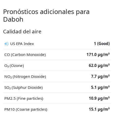
Pronósticos adicionales para
Daboh
Calidad del aire
💨 US EPA Index
1 (Good)
CO (Carbon Monoxide)
171.0 μg/m³
O₃ (Ozone)
62.0 μg/m³
NO₂ (Nitrogen Dioxide)
7.7 μg/m³
SO₂ (Sulphur Dioxide)
5.1 μg/m³
PM2.5 (Fine particles)
10.9 μg/m³
PM10 (Coarse particles)
15.1 μg/m³