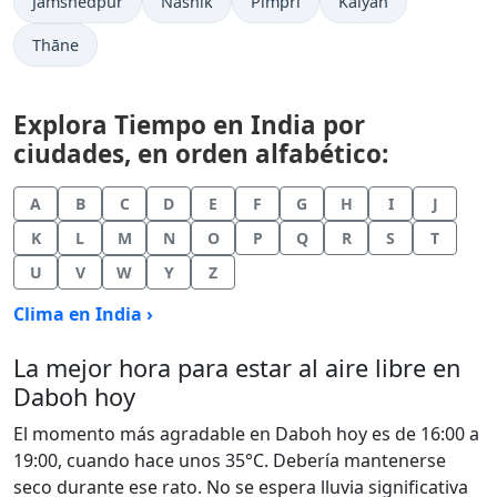
Jamshedpur
Nashik
Pimpri
Kalyān
Thāne
Explora Tiempo en India por
ciudades, en orden alfabético:
A
B
C
D
E
F
G
H
I
J
K
L
M
N
O
P
Q
R
S
T
U
V
W
Y
Z
Clima en India ›
La mejor hora para estar al aire libre en
Daboh hoy
El momento más agradable en Daboh hoy es de 16:00 a
19:00, cuando hace unos 35°C. Debería mantenerse
seco durante ese rato. No se espera lluvia significativa