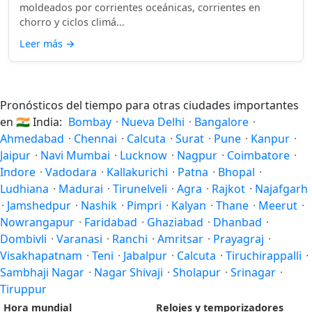
moldeados por corrientes oceánicas, corrientes en
chorro y ciclos climá...
Leer más
→
Pronósticos del tiempo para otras ciudades importantes
en
🇮🇳
India:
Bombay
·
Nueva Delhi
·
Bangalore
·
Ahmedabad
·
Chennai
·
Calcuta
·
Surat
·
Pune
·
Kanpur
·
Jaipur
·
Navi Mumbai
·
Lucknow
·
Nagpur
·
Coimbatore
·
Indore
·
Vadodara
·
Kallakurichi
·
Patna
·
Bhopal
·
Ludhiana
·
Madurai
·
Tirunelveli
·
Agra
·
Rajkot
·
Najafgarh
·
Jamshedpur
·
Nashik
·
Pimpri
·
Kalyan
·
Thane
·
Meerut
·
Nowrangapur
·
Faridabad
·
Ghaziabad
·
Dhanbad
·
Dombivli
·
Varanasi
·
Ranchi
·
Amritsar
·
Prayagraj
·
Visakhapatnam
·
Teni
·
Jabalpur
·
Calcuta
·
Tiruchirappalli
·
Sambhaji Nagar
·
Nagar Shivaji
·
Sholapur
·
Srinagar
·
Tiruppur
Hora mundial
Relojes y temporizadores