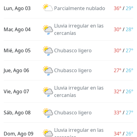
Lun, Ago 03
Parcialmente nublado
36°
/
29°
Lluvia irregular en las
Mar, Ago 04
30°
/
28°
cercanías
Mié, Ago 05
Chubasco ligero
30°
/
27°
Jue, Ago 06
Chubasco ligero
27°
/
26°
Lluvia irregular en las
Vie, Ago 07
32°
/
26°
cercanías
Sáb, Ago 08
Chubasco ligero
33°
/
27°
Lluvia irregular en las
Dom, Ago 09
34°
/
26°