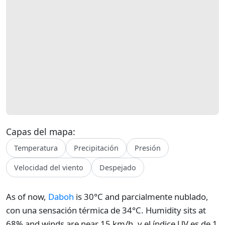
Capas del mapa:
Temperatura
Precipitación
Presión
Velocidad del viento
Despejado
As of now,
Daboh
is 30°C and parcialmente nublado,
con una sensación térmica de 34°C. Humidity sits at
68% and winds are near 15 km/h, y el índice UV es de 1