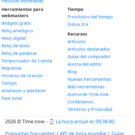
Películas estrenadas
Herramientas para
Tiempo
webmasters
Pronóstico del tiempo
Widgets gratis
Índice ICA
Widget
Reloj analógico
Recursos
Widget
Reloj digital
Artículos
Widget
Reloj de texto
Artículos destacados
Widget
Reloj de palabras
Guías del comprador
Temporizador de Cuenta
Acerca del editor
Widget
Regresiva
Blog
Widget
Horarios de oración
Nuevas herramientas
Widget
Tiempo
Más herramientas
Widget
Amanecer y atardecer
Acerca de Time.now
Widget
Fase lunar
Contáctanos
Términos y Privacidad
2026 © Time.now - ⌚
La hora actual es 09:38:41
.
Preguntas frecuentes
|
API de hora mundial
|
Guías