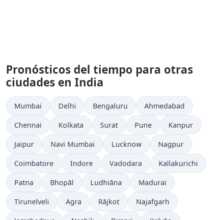
Pronósticos del tiempo para otras
ciudades en India
Mumbai
Delhi
Bengaluru
Ahmedabad
Chennai
Kolkata
Surat
Pune
Kanpur
Jaipur
Navi Mumbai
Lucknow
Nagpur
Coimbatore
Indore
Vadodara
Kallakurichi
Patna
Bhopāl
Ludhiāna
Madurai
Tirunelveli
Agra
Rājkot
Najafgarh