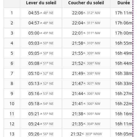
Lever du soleil
Coucher du soleil
Durée
1
04:55
22:06
17h 11m
48° NE
312° NW
↑
↑
2
04:57
22:04
17h 06m
48° NE
311° NW
↑
↑
3
05:00
22:01
17h 00m
49° NE
311° NW
↑
↑
4
05:03
21:58
16h 55m
50° NE
310° NW
↑
↑
5
05:05
21:55
16h 49m
50° NE
309° NW
↑
↑
6
05:08
21:52
16h 44m
51° NE
308° NW
↑
↑
7
05:10
21:49
16h 38m
52° NE
308° NW
↑
↑
8
05:13
21:47
16h 33m
52° NE
307° NW
↑
↑
9
05:16
21:44
16h 27m
53° NE
306° NW
↑
↑
10
05:18
21:41
16h 22m
54° NE
306° NW
↑
↑
11
05:21
21:38
16h 16m
55° NE
305° NW
↑
↑
12
05:24
21:35
16h 11m
55° NE
304° NW
↑
↑
13
05:26
21:32
16h 05m
56° NE
303° WNW
↑
↑