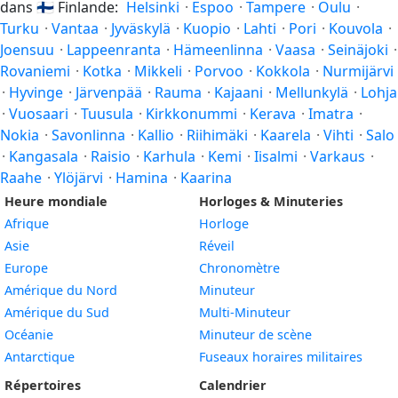
dans
🇫🇮
Finlande:
Helsinki
·
Espoo
·
Tampere
·
Oulu
·
Turku
·
Vantaa
·
Jyväskylä
·
Kuopio
·
Lahti
·
Pori
·
Kouvola
·
Joensuu
·
Lappeenranta
·
Hämeenlinna
·
Vaasa
·
Seinäjoki
·
Rovaniemi
·
Kotka
·
Mikkeli
·
Porvoo
·
Kokkola
·
Nurmijärvi
·
Hyvinge
·
Järvenpää
·
Rauma
·
Kajaani
·
Mellunkylä
·
Lohja
·
Vuosaari
·
Tuusula
·
Kirkkonummi
·
Kerava
·
Imatra
·
Nokia
·
Savonlinna
·
Kallio
·
Riihimäki
·
Kaarela
·
Vihti
·
Salo
·
Kangasala
·
Raisio
·
Karhula
·
Kemi
·
Iisalmi
·
Varkaus
·
Raahe
·
Ylöjärvi
·
Hamina
·
Kaarina
Heure mondiale
Horloges & Minuteries
Afrique
Horloge
Asie
Réveil
Europe
Chronomètre
Amérique du Nord
Minuteur
Amérique du Sud
Multi-Minuteur
Océanie
Minuteur de scène
Antarctique
Fuseaux horaires militaires
Répertoires
Calendrier