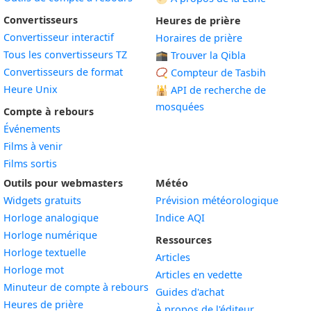
Convertisseurs
Heures de prière
Convertisseur interactif
Horaires de prière
Tous les convertisseurs TZ
🕋 Trouver la Qibla
Convertisseurs de format
📿 Compteur de Tasbih
Heure Unix
🕌
API de recherche de
mosquées
Compte à rebours
Événements
Films à venir
Films sortis
Outils pour webmasters
Météo
Widgets gratuits
Prévision météorologique
Widget
Horloge analogique
Indice AQI
Widget
Horloge numérique
Ressources
Widget
Horloge textuelle
Articles
Widget
Horloge mot
Articles en vedette
Widget
Minuteur de compte à rebours
Guides d'achat
Widget
Heures de prière
À propos de l'éditeur