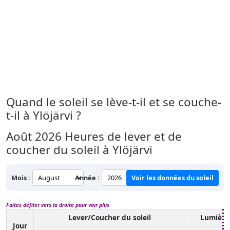
Quand le soleil se lève-t-il et se couche-
t-il à Ylöjärvi ?
Août 2026
Heures de lever et de
coucher du soleil à Ylöjärvi
Mois :
Année :
Voir les données du soleil
Faites défiler vers la droite pour voir plus
Lever/Coucher du soleil
Lumière
Jour