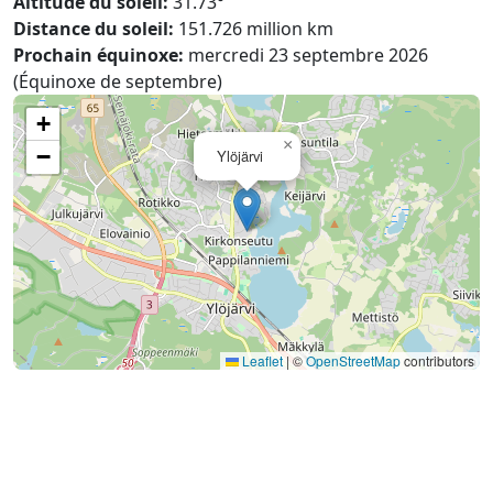
Altitude du soleil:
31.73°
Distance du soleil:
151.726 million km
Prochain équinoxe:
mercredi 23 septembre 2026
(Équinoxe de septembre)
+
×
−
Ylöjärvi
Leaflet
|
©
OpenStreetMap
contributors