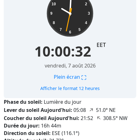
10
2
9
3
8
4
7
5
6
EET
10:00:33
vendredi, 7 août 2026
⛶
Plein écran
Afficher le format 12 heures
Phase du soleil:
Lumière du jour
↑
Lever du soleil Aujourd'hui:
05:08
51.0° NE
↑
Coucher du soleil Aujourd'hui:
21:52
308.5° NW
Durée du jour:
16h 44m
Direction du soleil:
ESE (116.1°)