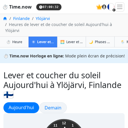
🇫🇷
⏱️
Time.now
07:00:33
Accueil
Finlande
Ylöjärvi
Heures de lever et de coucher de soleil Aujourd'hui à
Ylöjärvi
à Ylöjärvi
à Ylöjärvi
à Ylö
à Y
⏱️
Heure
☀️
Lever et coucher du soleil
🌅
Lever et coucher du soleil demain
🌙
Phases de la Lune
🌦️
⏱️
Time.now Horloge en ligne:
Mode plein écran de précision!
Lever et coucher du soleil
Aujourd'hui à Ylöjärvi, Finlande
🇫🇮
Lever et coucher du soleil
Aujourd'hui
Lever et coucher du soleil
Demain
10:00:33
12
11
1