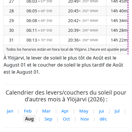
27
06:03
20:49
14h 45m
67° ENE
293° WNW
↑
↑
28
06:05
20:45
14h 40m
68° ENE
292° WNW
↑
↑
29
06:08
20:42
14h 34m
68° ENE
291° WNW
↑
↑
30
06:11
20:39
14h 28m
69° ENE
290° WNW
↑
↑
31
06:13
20:36
14h 22m
70° ENE
290° WNW
↑
↑
Todos los horarios están en hora local de Ylöjärvi. L'heure est ajustée pour 
À Ylöjärvi, le lever de soleil le plus tôt de Août est le
August 01 et le coucher de soleil le plus tardif de Août
est le August 01.
Calendrier des levers/couchers du soleil pour
d'autres mois à Ylöjärvi (2026) :
Jan
|
Feb
|
Mar
|
Apr
|
May
|
jui
|
Jul
|
Aug
|
Sep
|
Oct
|
Nov
|
déc