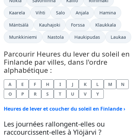
Nokia
Savonlinna
Kallio
Riihimäki
Kaarela
Vihti
Salo
Anjala
Hamina
Mäntsälä
Kauhajoki
Forssa
Klaukkala
Munkkiniemi
Nastola
Haukipudas
Laukaa
Parcourir Heures du lever du soleil en
Finlande par villes, dans l'ordre
alphabétique :
A
E
F
H
I
J
K
L
M
N
O
P
R
S
T
U
V
Y
Heures de lever et coucher du soleil en Finlande ›
Les journées rallongent-elles ou
raccourcissent-elles à Ylöjärvi ?