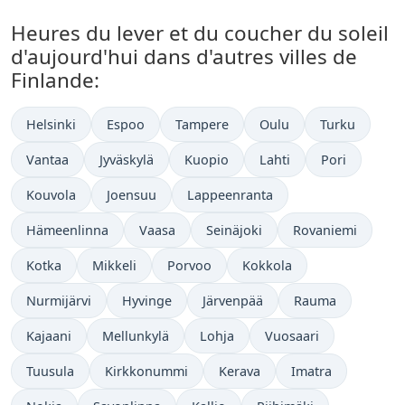
Heures du lever et du coucher du soleil
d'aujourd'hui dans d'autres villes de
Finlande:
Helsinki
Espoo
Tampere
Oulu
Turku
Vantaa
Jyväskylä
Kuopio
Lahti
Pori
Kouvola
Joensuu
Lappeenranta
Hämeenlinna
Vaasa
Seinäjoki
Rovaniemi
Kotka
Mikkeli
Porvoo
Kokkola
Nurmijärvi
Hyvinge
Järvenpää
Rauma
Kajaani
Mellunkylä
Lohja
Vuosaari
Tuusula
Kirkkonummi
Kerava
Imatra