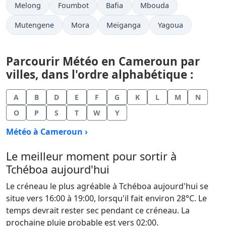
Melong
Foumbot
Bafia
Mbouda
Mutengene
Mora
Meïganga
Yagoua
Parcourir Météo en Cameroun par
villes, dans l'ordre alphabétique :
A
B
D
E
F
G
K
L
M
N
O
P
S
T
W
Y
Météo à Cameroun ›
Le meilleur moment pour sortir à
Tchéboa aujourd'hui
Le créneau le plus agréable à Tchéboa aujourd'hui se
situe vers 16:00 à 19:00, lorsqu'il fait environ 28°C. Le
temps devrait rester sec pendant ce créneau. La
prochaine pluie probable est vers 02:00.