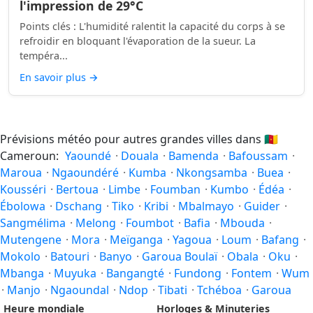
l'impression de 29°C
Points clés : L'humidité ralentit la capacité du corps à se
refroidir en bloquant l'évaporation de la sueur. La
tempéra...
En savoir plus
→
Prévisions météo pour autres grandes villes dans
🇨🇲
Cameroun:
Yaoundé
·
Douala
·
Bamenda
·
Bafoussam
·
Maroua
·
Ngaoundéré
·
Kumba
·
Nkongsamba
·
Buea
·
Kousséri
·
Bertoua
·
Limbe
·
Foumban
·
Kumbo
·
Édéa
·
Ébolowa
·
Dschang
·
Tiko
·
Kribi
·
Mbalmayo
·
Guider
·
Sangmélima
·
Melong
·
Foumbot
·
Bafia
·
Mbouda
·
Mutengene
·
Mora
·
Meïganga
·
Yagoua
·
Loum
·
Bafang
·
Mokolo
·
Batouri
·
Banyo
·
Garoua Boulaï
·
Obala
·
Oku
·
Mbanga
·
Muyuka
·
Bangangté
·
Fundong
·
Fontem
·
Wum
·
Manjo
·
Ngaoundal
·
Ndop
·
Tibati
·
Tchéboa
·
Garoua
Heure mondiale
Horloges & Minuteries