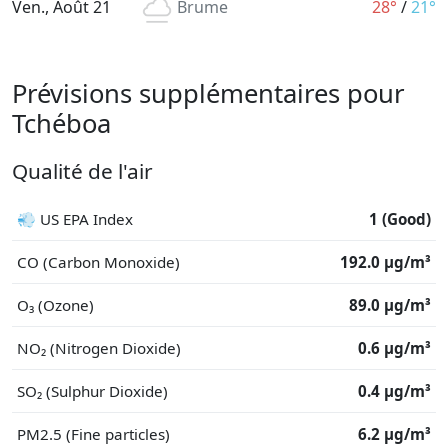
Ven., Août 21
Brume
28°
/
21°
Prévisions supplémentaires pour
Tchéboa
Qualité de l'air
💨 US EPA Index
1 (Good)
CO (Carbon Monoxide)
192.0 μg/m³
O₃ (Ozone)
89.0 μg/m³
NO₂ (Nitrogen Dioxide)
0.6 μg/m³
SO₂ (Sulphur Dioxide)
0.4 μg/m³
PM2.5 (Fine particles)
6.2 μg/m³