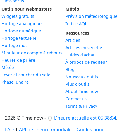
Films sortis
Outils pour webmasters
Météo
Widgets gratuits
Prévision météorologique
Widget
Horloge analogique
Indice AQI
Widget
Horloge numérique
Ressources
Widget
Horloge textuelle
Articles
Widget
Horloge mot
Articles en vedette
Widget
Minuteur de compte à rebours
Guides d'achat
Widget
Heures de prière
À propos de l'éditeur
Widget
Météo
Blog
Widget
Lever et coucher du soleil
Nouveaux outils
Widget
Phase lunaire
Plus d'outils
About Time.now
Contact us
Terms & Privacy
2026 © Time.now - ⌚
L'heure actuelle est 05:38:05
.
FAQ
|
API de l'heure mondiale
|
Guides pour