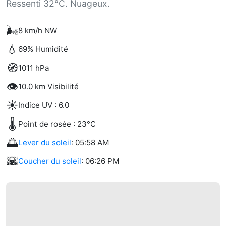
Ressenti 32°C. Nuageux.
🌬️
8 km/h NW
💧
69% Humidité
🧭
1011 hPa
👁️
10.0 km Visibilité
☀️
Indice UV : 6.0
🌡️
Point de rosée : 23°C
🌅
Lever du soleil
: 05:58 AM
🌇
Coucher du soleil
: 06:26 PM