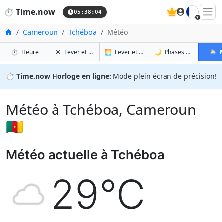
🇫🇷
⏱️
Time.now
05:38:05
Accueil
Cameroun
Tchéboa
Météo
à Tchéboa
à Tchéboa
à Tc
à 
⏱️
Heure
☀️
Lever et coucher du soleil
🌅
Lever et coucher du soleil demain
🌙
Phases de la Lune
🌦️
⏱️
Time.now Horloge en ligne:
Mode plein écran de précision!
Météo à Tchéboa, Cameroun
🇨🇲
Météo actuelle à Tchéboa
29°C