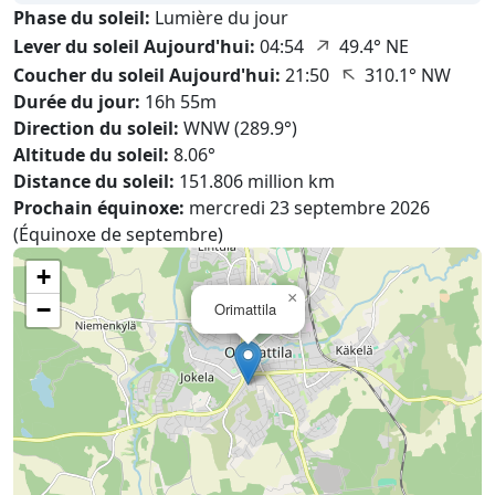
Phase du soleil:
Lumière du jour
↑
Lever du soleil Aujourd'hui:
04:54
49.4° NE
↑
Coucher du soleil Aujourd'hui:
21:50
310.1° NW
Durée du jour:
16h 55m
Direction du soleil:
WNW (289.9°)
Altitude du soleil:
8.06°
Distance du soleil:
151.806 million km
Prochain équinoxe:
mercredi 23 septembre 2026
(Équinoxe de septembre)
+
×
−
Orimattila