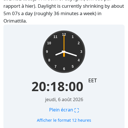
rapport à hier). Daylight is currently shrinking by about
5m 07s a day (roughly 36 minutes a week) in
Orimattila.
20:18:01
12
11
1
10
2
9
3
8
4
7
5
6
EET
20:18:01
jeudi, 6 août 2026
⛶
Plein écran
Afficher le format 12 heures