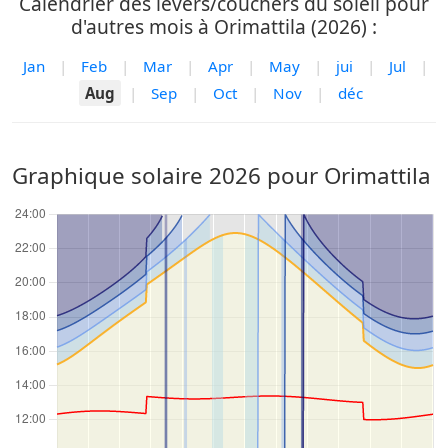
Calendrier des levers/couchers du soleil pour
d'autres mois à Orimattila (2026) :
Jan
|
Feb
|
Mar
|
Apr
|
May
|
jui
|
Jul
|
Aug
|
Sep
|
Oct
|
Nov
|
déc
Graphique solaire 2026 pour Orimattila