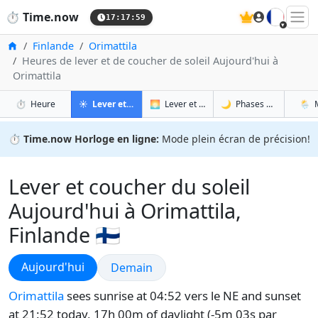
🇫🇷
⏱️
Time.now
17:18:00
Accueil
Finlande
Orimattila
Heures de lever et de coucher de soleil Aujourd'hui à
Orimattila
à Orimattila
à Orimattila
à Ori
à O
⏱️
Heure
☀️
Lever et coucher du soleil
🌅
Lever et coucher du soleil demain
🌙
Phases de la Lune
🌦️
⏱️
Time.now Horloge en ligne:
Mode plein écran de précision!
Lever et coucher du soleil
Aujourd'hui à Orimattila,
Finlande 🇫🇮
Lever et coucher du soleil
Aujourd'hui
Lever et coucher du soleil
Demain
Orimattila
sees sunrise at 04:52 vers le NE and sunset
at 21:52 today, 17h 00m of daylight (-5m 03s par