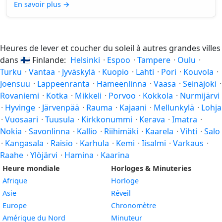
En savoir plus
→
Heures de lever et coucher du soleil à autres grandes villes
dans
🇫🇮
Finlande:
Helsinki
·
Espoo
·
Tampere
·
Oulu
·
Turku
·
Vantaa
·
Jyväskylä
·
Kuopio
·
Lahti
·
Pori
·
Kouvola
·
Joensuu
·
Lappeenranta
·
Hämeenlinna
·
Vaasa
·
Seinäjoki
·
Rovaniemi
·
Kotka
·
Mikkeli
·
Porvoo
·
Kokkola
·
Nurmijärvi
·
Hyvinge
·
Järvenpää
·
Rauma
·
Kajaani
·
Mellunkylä
·
Lohja
·
Vuosaari
·
Tuusula
·
Kirkkonummi
·
Kerava
·
Imatra
·
Nokia
·
Savonlinna
·
Kallio
·
Riihimäki
·
Kaarela
·
Vihti
·
Salo
·
Kangasala
·
Raisio
·
Karhula
·
Kemi
·
Iisalmi
·
Varkaus
·
Raahe
·
Ylöjärvi
·
Hamina
·
Kaarina
Heure mondiale
Horloges & Minuteries
Afrique
Horloge
Asie
Réveil
Europe
Chronomètre
Amérique du Nord
Minuteur