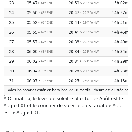
23
05:47
20:50
15h 02m
64° ENE
295° WNW
↑
↑
24
05:50
20:47
14h 57m
65° ENE
294° WNW
↑
↑
25
05:52
20:44
14h 51m
66° ENE
294° WNW
↑
↑
26
05:55
20:41
14h 46m
67° ENE
293° WNW
↑
↑
27
05:57
20:38
14h 40m
67° ENE
292° WNW
↑
↑
28
06:00
20:34
14h 34m
68° ENE
291° WNW
↑
↑
29
06:02
20:31
14h 29m
69° ENE
291° WNW
↑
↑
30
06:04
20:28
14h 23m
70° ENE
290° WNW
↑
↑
31
06:07
20:25
14h 18m
70° ENE
289° WNW
↑
↑
Todos los horarios están en hora local de Orimattila. L'heure est ajustée pou
À Orimattila, le lever de soleil le plus tôt de Août est le
August 01 et le coucher de soleil le plus tardif de Août
est le August 01.