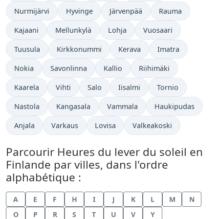
Nurmijärvi
Hyvinge
Järvenpää
Rauma
Kajaani
Mellunkylä
Lohja
Vuosaari
Tuusula
Kirkkonummi
Kerava
Imatra
Nokia
Savonlinna
Kallio
Riihimäki
Kaarela
Vihti
Salo
Iisalmi
Tornio
Nastola
Kangasala
Vammala
Haukipudas
Anjala
Varkaus
Lovisa
Valkeakoski
Parcourir Heures du lever du soleil en
Finlande par villes, dans l'ordre
alphabétique :
A
E
F
H
I
J
K
L
M
N
O
P
R
S
T
U
V
Y