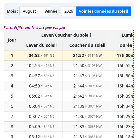
Mois :
Année :
Voir les données du soleil
Faites défiler vers la droite pour voir plus
Lever/Coucher du soleil
Lumière
Jour
Lever du soleil
Coucher du soleil
Durée
1
04:52
21:52
17h 00m
49° NE
311° NW
↑
↑
2
04:54
21:50
16h 55m
49° NE
310° NW
↑
↑
3
04:57
21:47
16h 50m
50° NE
310° NW
↑
↑
4
04:59
21:44
16h 44m
51° NE
309° NW
↑
↑
5
05:02
21:42
16h 39m
51° NE
308° NW
↑
↑
6
05:04
21:39
16h 34m
52° NE
307° NW
↑
↑
7
05:07
21:36
16h 29m
53° NE
307° NW
↑
↑
8
05:09
21:33
16h 23m
54° NE
306° NW
↑
↑
9
05:12
21:31
16h 18m
54° NE
305° NW
↑
↑