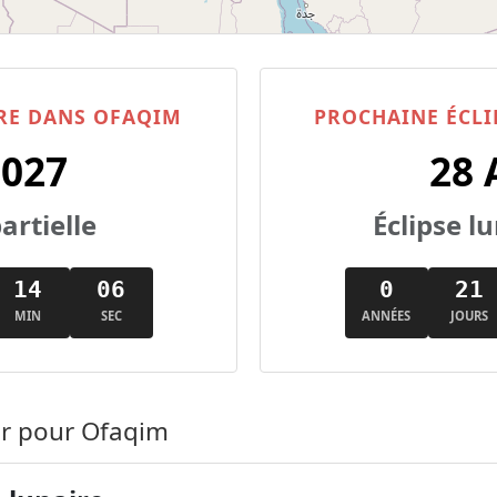
IRE DANS OFAQIM
PROCHAINE ÉCLI
2027
28 
artielle
Éclipse 
14
05
0
21
MIN
SEC
ANNÉES
JOURS
nir pour Ofaqim