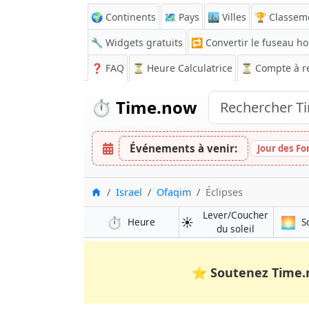
🌍 Continents
🗺️ Pays
🏙️ Villes
🏆 Classem
🔧 Widgets gratuits
🔁
Convertir le fuseau ho
❓
FAQ
⏳ Heure Calculatrice
⏳
Compte à r
⏱️
Time.now
Événements à venir:
Jour des Fo
Accueil
Israel
Ofaqim
Éclipses
Lever/Coucher
⏱️
☀️
🌅
Heure
S
du soleil
⭐
Soutenez Time.