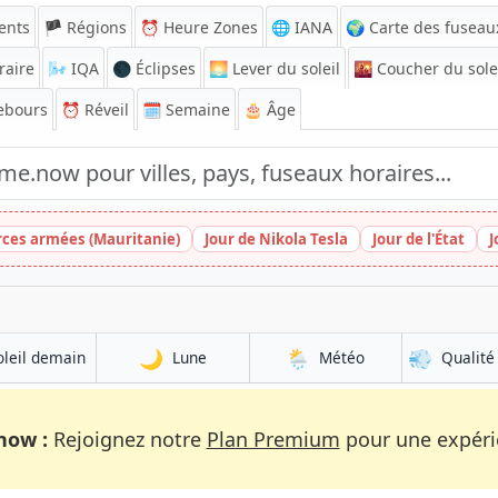
ents
🏴 Régions
⏰
Heure Zones
🌐 IANA
🌍 Carte des fuseau
raire
🌬️
IQA
🌑 Éclipses
🌅
Lever du soleil
🌇
Coucher du sole
ebours
⏰
Réveil
🗓️ Semaine
🎂 Âge
rces armées (Mauritanie)
Jour de Nikola Tesla
Jour de l'État
J
🌙
🌦️
💨
oleil demain
Lune
Météo
Qualité 
now :
Rejoignez notre
Plan Premium
pour une expérie