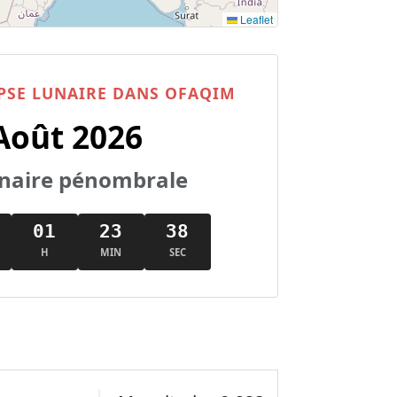
Leaflet
PSE LUNAIRE DANS OFAQIM
Août 2026
lunaire pénombrale
01
23
37
H
MIN
SEC