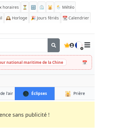
x horaires
⏳
🔡
⏲️
🕌
🌦️ Météo
il
🕰️
Horloge
🎉
Jours fériés
📆
Calendrier
🇫🇷
📅
our national maritime de la Chine
🌑
🕌
de l'air
Éclipses
Prière
nce sans publicité !