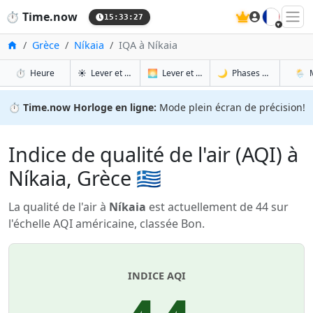
🇫🇷
⏱️
Time.now
15:33:28
Accueil
Grèce
Níkaia
IQA à Níkaia
à Níkaia
à Níkaia
à Ník
à N
⏱️
Heure
☀️
Lever et coucher du soleil
🌅
Lever et coucher du soleil demain
🌙
Phases de la Lune
🌦️
⏱️
Time.now Horloge en ligne:
Mode plein écran de précision!
Indice de qualité de l'air (AQI) à
Níkaia, Grèce 🇬🇷
La qualité de l'air à
Níkaia
est actuellement de 44 sur
l'échelle AQI américaine, classée Bon.
INDICE AQI