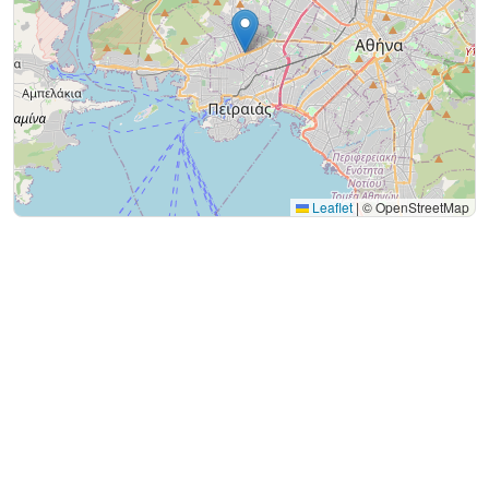
Leaflet
|
© OpenStreetMap