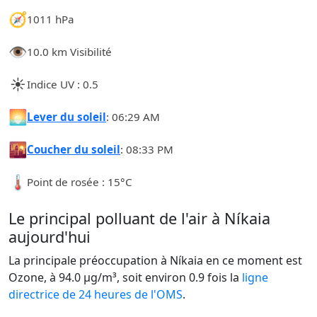
🧭
1011 hPa
👁️
10.0 km Visibilité
☀️
Indice UV : 0.5
🌅
Lever du soleil
: 06:29 AM
🌇
Coucher du soleil
: 08:33 PM
🌡️
Point de rosée : 15°C
Le principal polluant de l'air à Níkaia
aujourd'hui
La principale préoccupation à Níkaia en ce moment est
Ozone, à 94.0 µg/m³, soit environ 0.9 fois la
ligne
directrice de 24 heures de l'OMS
.