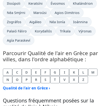
Ilioúpoli
Keratsíni
Évosmos
Khalándrion
Néa Smýrni
Maroúsi
Agios Dimitrios
Zográfos
Aigáleo
Néa Ionía
Ioánnina
Palaió Fáliro
Korydallós
Tríkala
Výronas
Agía Paraskeví
Parcourir Qualité de l'air en Grèce par
villes, dans l'ordre alphabétique :
A
C
D
E
F
G
I
K
L
M
N
O
P
R
S
T
V
X
Z
Qualité de l'air en Grèce ›
Questions fréquemment posées sur la