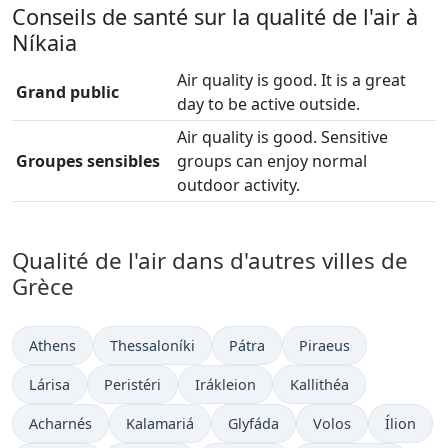
Conseils de santé sur la qualité de l'air à
Níkaia
Air quality is good. It is a great
Grand public
day to be active outside.
Air quality is good. Sensitive
Groupes sensibles
groups can enjoy normal
outdoor activity.
Qualité de l'air dans d'autres villes de
Grèce
Athens
Thessaloníki
Pátra
Piraeus
Lárisa
Peristéri
Irákleion
Kallithéa
Acharnés
Kalamariá
Glyfáda
Volos
Ílion