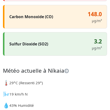
148.0
Carbon Monoxide (CO)
µg/m³
3.2
Sulfur Dioxide (SO2)
µg/m³
Météo actuelle à Níkaia
🌡️
29°C (Ressenti 29°)
🌬️
19 km/h N
💧
43% Humidité