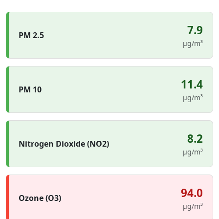
7.9
PM 2.5
µg/m³
11.4
PM 10
µg/m³
8.2
Nitrogen Dioxide (NO2)
µg/m³
94.0
Ozone (O3)
µg/m³