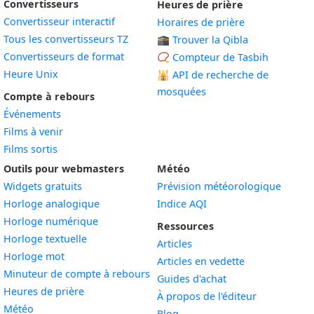
Convertisseurs
Heures de prière
Convertisseur interactif
Horaires de prière
Tous les convertisseurs TZ
🕋 Trouver la Qibla
Convertisseurs de format
📿 Compteur de Tasbih
Heure Unix
🕌
API de recherche de
mosquées
Compte à rebours
Événements
Films à venir
Films sortis
Outils pour webmasters
Météo
Widgets gratuits
Prévision météorologique
Widget
Horloge analogique
Indice AQI
Widget
Horloge numérique
Ressources
Widget
Horloge textuelle
Articles
Widget
Horloge mot
Articles en vedette
Widget
Minuteur de compte à rebours
Guides d'achat
Widget
Heures de prière
À propos de l'éditeur
Widget
Météo
Blog