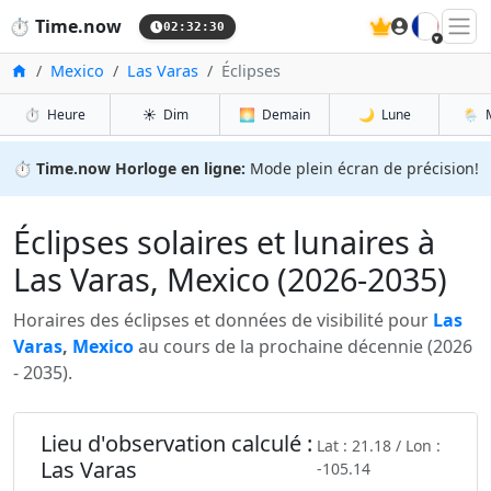
🇫🇷
⏱️
Time.now
02:32:32
Accueil
Mexico
Las Varas
Éclipses
⏱️
Heure
☀️
Dim
🌅
Demain
🌙
Lune
🌦️
⏱️
Time.now Horloge en ligne:
Mode plein écran de précision!
Éclipses solaires et lunaires à
Las Varas, Mexico (2026-2035)
Horaires des éclipses et données de visibilité pour
Las
Varas
,
Mexico
au cours de la prochaine décennie (2026
- 2035).
Lieu d'observation calculé :
Lat : 21.18 / Lon :
Las Varas
-105.14