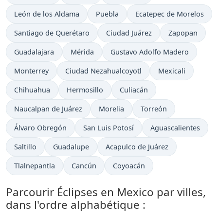
León de los Aldama
Puebla
Ecatepec de Morelos
Santiago de Querétaro
Ciudad Juárez
Zapopan
Guadalajara
Mérida
Gustavo Adolfo Madero
Monterrey
Ciudad Nezahualcoyotl
Mexicali
Chihuahua
Hermosillo
Culiacán
Naucalpan de Juárez
Morelia
Torreón
Álvaro Obregón
San Luis Potosí
Aguascalientes
Saltillo
Guadalupe
Acapulco de Juárez
Tlalnepantla
Cancún
Coyoacán
Parcourir Éclipses en Mexico par villes,
dans l'ordre alphabétique :