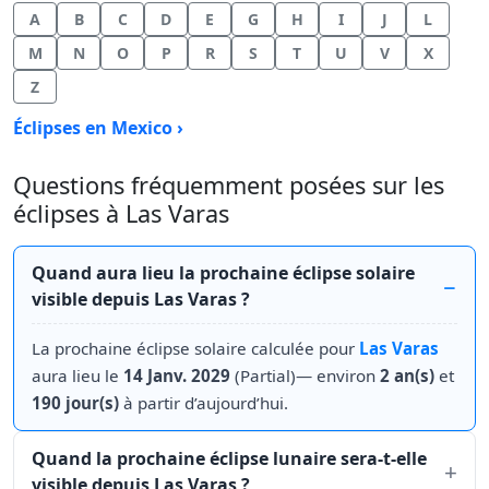
A
B
C
D
E
G
H
I
J
L
M
N
O
P
R
S
T
U
V
X
Z
Éclipses en Mexico ›
Questions fréquemment posées sur les
éclipses à Las Varas
Quand aura lieu la prochaine éclipse solaire
visible depuis Las Varas ?
La prochaine éclipse solaire calculée pour
Las Varas
aura lieu le
14 Janv. 2029
(Partial)— environ
2 an(s)
et
190 jour(s)
à partir d’aujourd’hui.
Quand la prochaine éclipse lunaire sera-t-elle
visible depuis Las Varas ?