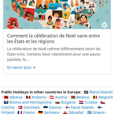
Comment la célébration de Noël varie entre
les États et les régions
La célébration de Noël rythme différemment selon les
États-Unis. Certains lieux ralentissent pour une pause
paisible, lo...
En savoir plus
→
Public Holidays in other countries in Europe:
🇦🇽 Åland Islands
·
🇦🇱 Albania
·
🇦🇩 Andorra
·
🇦🇹 Austria
·
🇧🇾 Belarus
·
🇧🇪 Belgium
·
🇧🇦 Bosnia and Herzegovina
·
🇧🇬 Bulgaria
·
🇭🇷 Croatia
·
🇨🇿
Czechia
·
🇩🇰 Denmark
·
🇪🇪 Estonia
·
🇫🇴 Faroe Islands
·
🇫🇮
Finland
·
🇫🇷 France
·
🇩🇪 Germany
·
🇬🇮 Gibraltar
·
🇬🇷 Greece
·