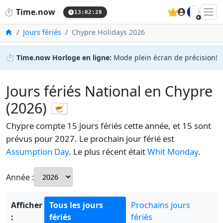
🇫🇷
⏱️
Time.now
13:02:29
Accueil
Jours fériés
Chypre Holidays 2026
⏱️
Time.now Horloge en ligne:
Mode plein écran de précision!
Jours fériés National en Chypre
(2026) 🇨🇾
Chypre compte 15 jours fériés cette année, et 15 sont
prévus pour 2027. Le prochain jour férié est
Assumption Day
. Le plus récent était
Whit Monday
.
Année :
Afficher
Tous les jours
Prochains jours
:
fériés
fériés