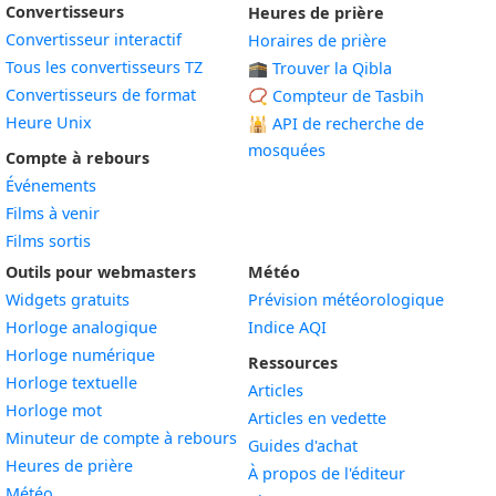
Convertisseurs
Heures de prière
Convertisseur interactif
Horaires de prière
Tous les convertisseurs TZ
🕋 Trouver la Qibla
Convertisseurs de format
📿 Compteur de Tasbih
Heure Unix
🕌
API de recherche de
mosquées
Compte à rebours
Événements
Films à venir
Films sortis
Outils pour webmasters
Météo
Widgets gratuits
Prévision météorologique
Widget
Horloge analogique
Indice AQI
Widget
Horloge numérique
Ressources
Widget
Horloge textuelle
Articles
Widget
Horloge mot
Articles en vedette
Widget
Minuteur de compte à rebours
Guides d'achat
Widget
Heures de prière
À propos de l'éditeur
Widget
Météo