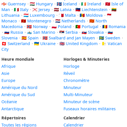
🇬🇬 Guernsey
·
🇭🇺 Hungary
·
🇮🇸 Iceland
·
🇮🇪 Ireland
·
🇮🇲 Isle of
Man
·
🇮🇹 Italy
·
🇯🇪 Jersey
·
🇱🇻 Latvia
·
🇱🇮 Liechtenstein
·
🇱🇹
Lithuania
·
🇱🇺 Luxembourg
·
🇲🇹 Malta
·
🇲🇩 Moldova
·
🇲🇨
Monaco
·
🇲🇪 Montenegro
·
🇳🇱 Netherlands
·
🇲🇰 North
Macedonia
·
🇳🇴 Norway
·
🇵🇱 Poland
·
🇵🇹 Portugal
·
🇷🇴 Romania
·
🇷🇺 Russia
·
🇸🇲 San Marino
·
🇷🇸 Serbia
·
🇸🇰 Slovakia
·
🇸🇮
Slovenia
·
🇪🇸 Spain
·
🇸🇯 Svalbard and Jan Mayen
·
🇸🇪 Sweden
·
🇨🇭 Switzerland
·
🇺🇦 Ukraine
·
🇬🇧 United Kingdom
·
🇻🇦 Vatican
City
Heure mondiale
Horloges & Minuteries
Afrique
Horloge
Asie
Réveil
Europe
Chronomètre
Amérique du Nord
Minuteur
Amérique du Sud
Multi-Minuteur
Océanie
Minuteur de scène
Antarctique
Fuseaux horaires militaires
Répertoires
Calendrier
Toutes les régions
Calendrier