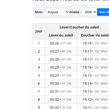
Mois :
Année :
Voir l
Lever/Coucher du soleil
Jour
Lever du soleil
Coucher du solei
1
05:26
19:18
67° ENE
292° WNW
↑
↑
2
05:27
19:17
68° ENE
292° WNW
↑
↑
3
05:28
19:17
68° ENE
292° WNW
↑
↑
4
05:29
19:16
68° ENE
292° WNW
↑
↑
5
05:29
19:15
69° ENE
291° WNW
↑
↑
6
05:30
19:14
69° ENE
291° WNW
↑
↑
7
05:31
19:13
69° ENE
290° WNW
↑
↑
8
05:32
19:12
70° ENE
290° WNW
↑
↑
9
05:32
19:11
70° ENE
290° WNW
↑
↑