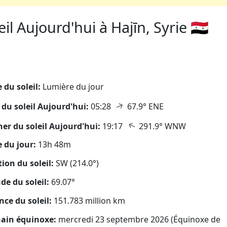
l Aujourd'hui à Hajīn, Syrie 🇸🇾
eil
 du soleil:
Lumière du jour
↑
 du soleil Aujourd'hui:
05:28
67.9° ENE
↑
er du soleil Aujourd'hui:
19:17
291.9° WNW
 du jour:
13h 48m
tion du soleil:
SW (214.0°)
ude du soleil:
69.07°
nce du soleil:
151.783 million km
ain équinoxe:
mercredi 23 septembre 2026 (Équinoxe de