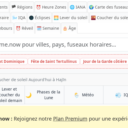
ents
🏴 Régions
⏰
Heure Zones
🌐 IANA
🌍 Carte des fuseau
raire
🌬️
IQA
🌑 Éclipses
🌅
Lever du soleil
🌇
Coucher du sole
ebours
⏰
Réveil
🗓️ Semaine
🎂 Âge
int Dominique
Fête de Saint Tertullinus
Jour de la Garde côtière
ucher de soleil Aujourd'hui à Hajīn
Lever et
Phases de la
🌙
🌦️
💨
à Hajīn
coucher du
Météo
I
à Hajīn
Lune
à Hajīn
oleil demain
now :
Rejoignez notre
Plan Premium
pour une expérie