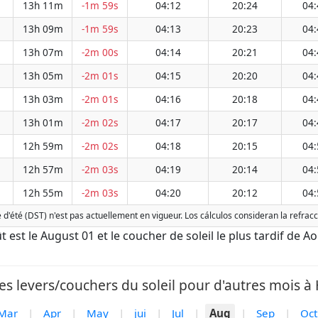
13h 11m
-1m 59s
04:12
20:24
04:
13h 09m
-1m 59s
04:13
20:23
04:
13h 07m
-2m 00s
04:14
20:21
04:
13h 05m
-2m 01s
04:15
20:20
04:
13h 03m
-2m 01s
04:16
20:18
04:
13h 01m
-2m 02s
04:17
20:17
04:
12h 59m
-2m 02s
04:18
20:15
04:
12h 57m
-2m 03s
04:19
20:14
04:
12h 55m
-2m 03s
04:20
20:12
04:
e d'été (DST) n'est pas actuellement en vigueur. Los cálculos consideran la refra
oût est le August 01 et le coucher de soleil le plus tardif de A
es levers/couchers du soleil pour d'autres mois à H
Mar
|
Apr
|
May
|
jui
|
Jul
|
Aug
|
Sep
|
Oct