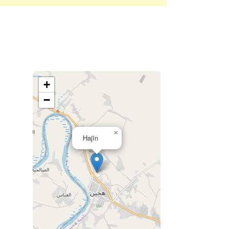
+
−
×
Hajīn