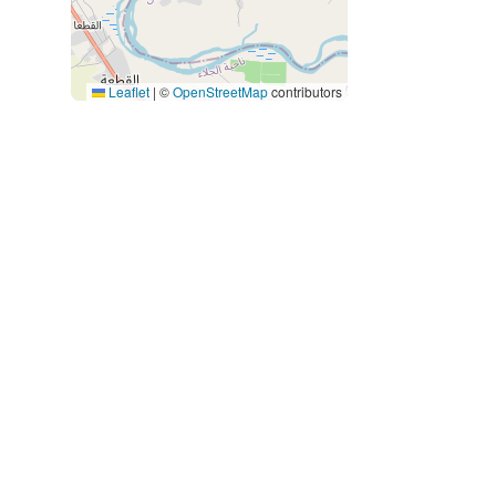
Leaflet
|
©
OpenStreetMap
contributors