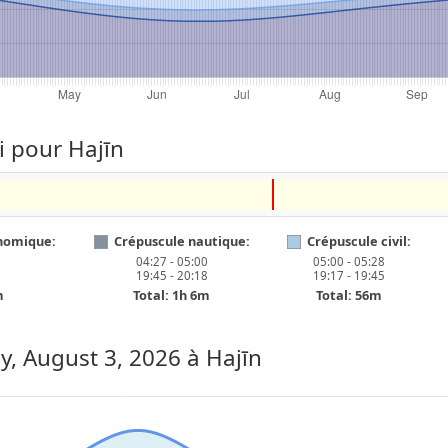
i pour Hajīn
nomique:
Crépuscule nautique:
Crépuscule civil:
04:27 - 05:00
05:00 - 05:28
19:45 - 20:18
19:17 - 19:45
m
Total: 1h 6m
Total: 56m
, August 3, 2026
à Hajīn