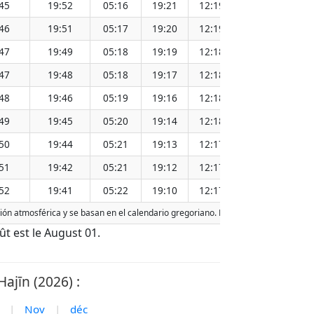
45
19:52
05:16
19:21
12:19
15
46
19:51
05:17
19:20
12:19
15
47
19:49
05:18
19:19
12:18
15
47
19:48
05:18
19:17
12:18
15
48
19:46
05:19
19:16
12:18
15
49
19:45
05:20
19:14
12:18
15
50
19:44
05:21
19:13
12:17
15
51
19:42
05:21
19:12
12:17
15
52
19:41
05:22
19:10
12:17
15
cción atmosférica y se basan en el calendario gregoriano. La fecha de hoy está
de
oût est le August 01.
ajīn (2026) :
|
Nov
|
déc