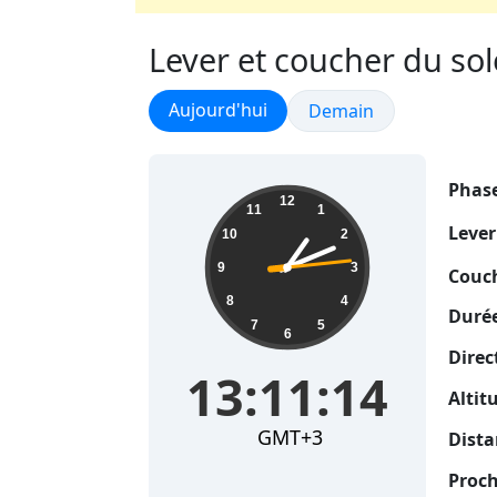
Lever et coucher du solei
Lever et coucher du soleil
Aujourd'hui
Lever et coucher du sol
Demain
Phase
13:11:15
12
11
1
Lever
10
2
9
3
Couch
8
4
Durée
7
5
6
Direc
13:11:15
Altit
GMT+3
Dista
Proch