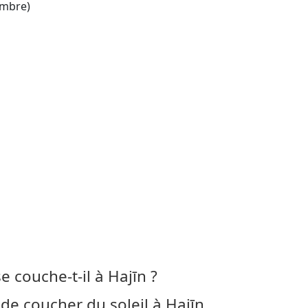
mbre)
se couche-t-il à Hajīn ?
de coucher du soleil à Hajīn