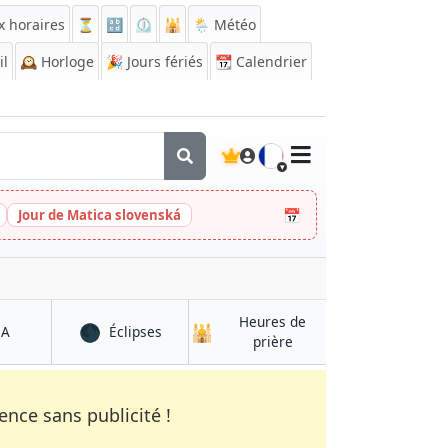
x horaires
⏳
🔡
⏲️
🕌
🌦️ Météo
il
🕰️
Horloge
🎉
Jours fériés
📆
Calendrier
🇫🇷
📅
Jour de Matica slovenská
Heures de
🌑
🕌
à Hajīn
à Hajīn
QA
Éclipses
à Hajīn
prière
nce sans publicité !