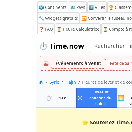
🌍 Continents
🗺️ Pays
🏙️ Villes
🏆 Classem
🔧 Widgets gratuits
🔁
Convertir le fuseau ho
❓
FAQ
⏳ Heure Calculatrice
⏳
Compte à r
⏱️
Time.now
Événements à venir:
Fête de Sa
Accueil
Syrie
Hajīn
Heures de lever et de co
Lever et
⏱️
☀️
🌅
à Hajīn
Heure
coucher du
à Hajīn
soleil
s
⭐
Soutenez Time.