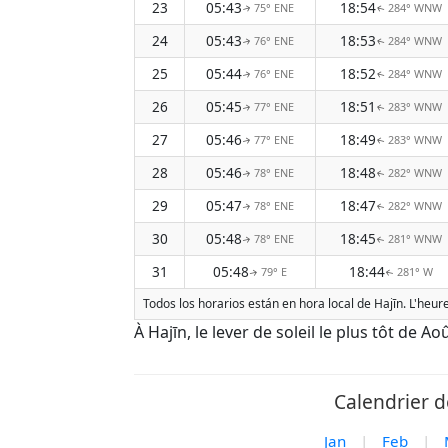
23
05:43
18:54
75° ENE
284° WNW
↑
↑
24
05:43
18:53
76° ENE
284° WNW
↑
↑
25
05:44
18:52
76° ENE
284° WNW
↑
↑
26
05:45
18:51
77° ENE
283° WNW
↑
↑
27
05:46
18:49
77° ENE
283° WNW
↑
↑
28
05:46
18:48
78° ENE
282° WNW
↑
↑
29
05:47
18:47
78° ENE
282° WNW
↑
↑
30
05:48
18:45
78° ENE
281° WNW
↑
↑
31
05:48
18:44
79° E
281° W
↑
↑
Todos los horarios están en hora local de Hajīn. L'heur
À Hajīn, le lever de soleil le plus tôt de A
Calendrier d
Jan
|
Feb
|