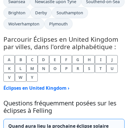
Swansea
Newcastle upon Tyne
Southend-on-Sea
Brighton
Derby
Southampton
Wolverhampton
Plymouth
Parcourir Éclipses en United Kingdom
par villes, dans l'ordre alphabétique :
A
B
C
D
E
F
G
H
I
J
K
L
M
N
O
P
R
S
T
U
V
W
Y
Éclipses en United Kingdom ›
Questions fréquemment posées sur les
éclipses à Felling
Quand aura lieu la prochaine éclipse solaire