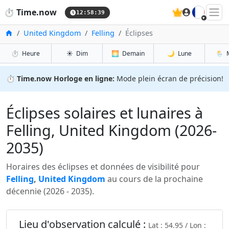
🇫🇷
⏱️
Time.now
12:58:41
Accueil
United Kingdom
Felling
Éclipses
⏱️
Heure
☀️
Dim
🌅
Demain
🌙
Lune
🌦️
⏱️
Time.now Horloge en ligne:
Mode plein écran de précision!
Éclipses solaires et lunaires à
Felling, United Kingdom (2026-
2035)
Horaires des éclipses et données de visibilité pour
Felling
,
United Kingdom
au cours de la prochaine
décennie (2026 - 2035).
Lieu d'observation calculé :
Lat : 54.95 / Lon :