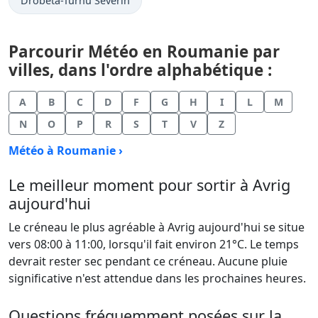
Drobeta-Turnu Severin
Parcourir Météo en Roumanie par
villes, dans l'ordre alphabétique :
A
B
C
D
F
G
H
I
L
M
N
O
P
R
S
T
V
Z
Météo à Roumanie ›
Le meilleur moment pour sortir à Avrig
aujourd'hui
Le créneau le plus agréable à Avrig aujourd'hui se situe
vers 08:00 à 11:00, lorsqu'il fait environ 21°C. Le temps
devrait rester sec pendant ce créneau. Aucune pluie
significative n'est attendue dans les prochaines heures.
Questions fréquemment posées sur la