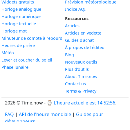
Widgets gratuits
Prévision météorologique
Widget
Horloge analogique
Indice AQI
Widget
Horloge numérique
Ressources
Widget
Horloge textuelle
Articles
Widget
Horloge mot
Articles en vedette
Widget
Minuteur de compte à rebours
Guides d'achat
Widget
Heures de prière
À propos de l'éditeur
Widget
Météo
Blog
Widget
Lever et coucher du soleil
Nouveaux outils
Widget
Phase lunaire
Plus d'outils
About Time.now
Contact us
Terms & Privacy
2026 © Time.now - ⌚
L'heure actuelle est 14:52:56
.
FAQ
|
API de l'heure mondiale
|
Guides pour
développeurs