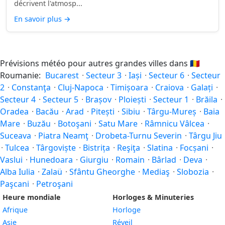
décrivent l'atmosp...
En savoir plus
→
Prévisions météo pour autres grandes villes dans
🇷🇴
Roumanie:
Bucarest
·
Secteur 3
·
Iași
·
Secteur 6
·
Secteur
2
·
Constanţa
·
Cluj-Napoca
·
Timișoara
·
Craiova
·
Galați
·
Secteur 4
·
Secteur 5
·
Brașov
·
Ploiești
·
Secteur 1
·
Brăila
·
Oradea
·
Bacău
·
Arad
·
Pitești
·
Sibiu
·
Târgu-Mureș
·
Baia
Mare
·
Buzău
·
Botoşani
·
Satu Mare
·
Râmnicu Vâlcea
·
Suceava
·
Piatra Neamţ
·
Drobeta-Turnu Severin
·
Târgu Jiu
·
Tulcea
·
Târgoviște
·
Bistrița
·
Reşiţa
·
Slatina
·
Focșani
·
Vaslui
·
Hunedoara
·
Giurgiu
·
Romain
·
Bârlad
·
Deva
·
Alba Iulia
·
Zalaü
·
Sfântu Gheorghe
·
Mediaş
·
Slobozia
·
Paşcani
·
Petroşani
Heure mondiale
Horloges & Minuteries
Afrique
Horloge
Asie
Réveil