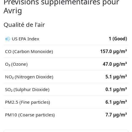
Prévisions supplémentaires pour
Avrig
Qualité de l'air
💨 US EPA Index
1 (Good)
CO (Carbon Monoxide)
157.0 μg/m³
O₃ (Ozone)
47.0 μg/m³
NO₂ (Nitrogen Dioxide)
5.1 μg/m³
SO₂ (Sulphur Dioxide)
0.1 μg/m³
PM2.5 (Fine particles)
6.1 μg/m³
PM10 (Coarse particles)
7.7 μg/m³