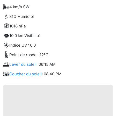
🌬️
4 km/h SW
💧
81% Humidité
🧭
1018 hPa
👁️
10.0 km Visibilité
☀️
Indice UV : 0.0
🌡️
Point de rosée : 12°C
🌅
Lever du soleil
: 06:15 AM
🌇
Coucher du soleil
: 08:40 PM