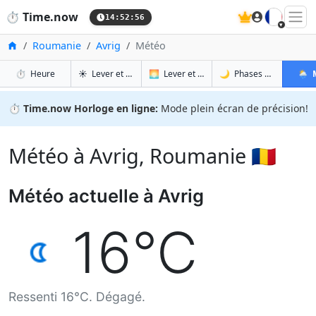
🇫🇷
⏱️
Time.now
14:52:56
Accueil
Roumanie
Avrig
Météo
à Avrig
à Avrig
à Avr
à A
⏱️
Heure
☀️
Lever et coucher du soleil
🌅
Lever et coucher du soleil demain
🌙
Phases de la Lune
🌦️
⏱️
Time.now Horloge en ligne:
Mode plein écran de précision!
Météo à Avrig, Roumanie 🇷🇴
Météo actuelle à Avrig
16°C
Ressenti 16°C. Dégagé.