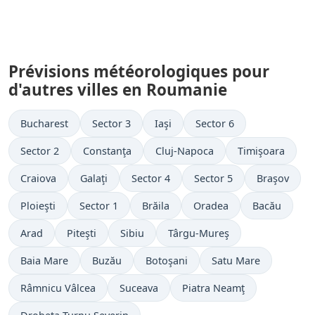
Prévisions météorologiques pour
d'autres villes en Roumanie
Bucharest
Sector 3
Iaşi
Sector 6
Sector 2
Constanţa
Cluj-Napoca
Timişoara
Craiova
Galaţi
Sector 4
Sector 5
Braşov
Ploieşti
Sector 1
Brăila
Oradea
Bacău
Arad
Piteşti
Sibiu
Târgu-Mureş
Baia Mare
Buzău
Botoşani
Satu Mare
Râmnicu Vâlcea
Suceava
Piatra Neamţ