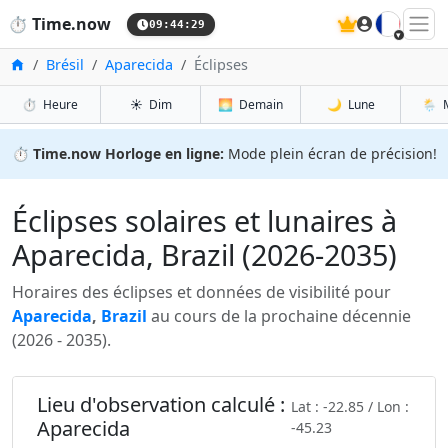
🇫🇷
⏱️
Time.now
09:44:30
Accueil
Brésil
Aparecida
Éclipses
⏱️
Heure
☀️
Dim
🌅
Demain
🌙
Lune
🌦️
⏱️
Time.now Horloge en ligne:
Mode plein écran de précision!
Éclipses solaires et lunaires à
Aparecida, Brazil (2026-2035)
Horaires des éclipses et données de visibilité pour
Aparecida
,
Brazil
au cours de la prochaine décennie
(2026 - 2035).
Lieu d'observation calculé :
Lat : -22.85 / Lon :
Aparecida
-45.23