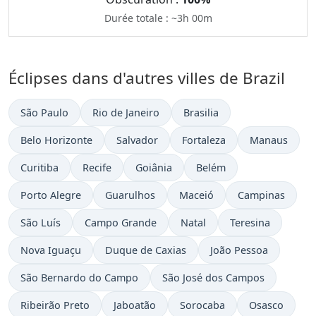
Durée totale : ~3h 00m
Éclipses dans d'autres villes de Brazil
São Paulo
Rio de Janeiro
Brasilia
Belo Horizonte
Salvador
Fortaleza
Manaus
Curitiba
Recife
Goiânia
Belém
Porto Alegre
Guarulhos
Maceió
Campinas
São Luís
Campo Grande
Natal
Teresina
Nova Iguaçu
Duque de Caxias
João Pessoa
São Bernardo do Campo
São José dos Campos
Ribeirão Preto
Jaboatão
Sorocaba
Osasco