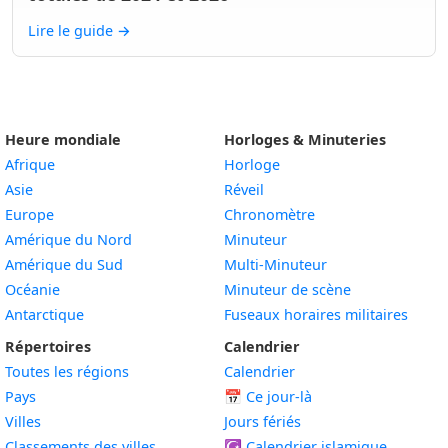
Lire le guide
→
Heure mondiale
Horloges & Minuteries
Afrique
Horloge
Asie
Réveil
Europe
Chronomètre
Amérique du Nord
Minuteur
Amérique du Sud
Multi-Minuteur
Océanie
Minuteur de scène
Antarctique
Fuseaux horaires militaires
Répertoires
Calendrier
Toutes les régions
Calendrier
Pays
📅
Ce jour-là
Villes
Jours fériés
Classements des villes
☪️
Calendrier islamique