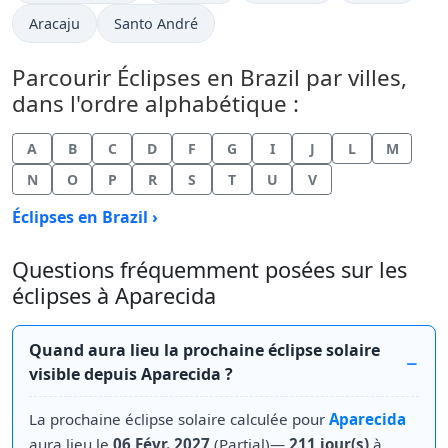
Aracaju
Santo André
Parcourir Éclipses en Brazil par villes,
dans l'ordre alphabétique :
A
B
C
D
F
G
I
J
L
M
N
O
P
R
S
T
U
V
Éclipses en Brazil ›
Questions fréquemment posées sur les
éclipses à Aparecida
Quand aura lieu la prochaine éclipse solaire
visible depuis Aparecida ?
La prochaine éclipse solaire calculée pour
Aparecida
aura lieu le
06 Févr. 2027
(Partial)—
211 jour(s)
à