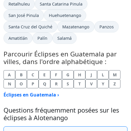
Retalhuleu
Santa Catarina Pinula
San José Pinula
Huehuetenango
Santa Cruz del Quiché
Mazatenango
Panzos
Amatitlán
Palín
Salamá
Parcourir Éclipses en Guatemala par
villes, dans l'ordre alphabétique :
A
B
C
E
F
G
H
J
L
M
N
O
P
Q
R
S
T
V
Y
Z
Éclipses en Guatemala ›
Questions fréquemment posées sur les
éclipses à Alotenango