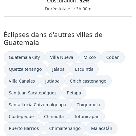
Obscuration :
52%
Durée totale : ~3h 00m
Éclipses dans d'autres villes de
Guatemala
Guatemala City
Villa Nueva
Mixco
Cobán
Quetzaltenango
Jalapa
Escuintla
Villa Canales
Jutiapa
Chichicastenango
San Juan Sacatepéquez
Petapa
Santa Lucía Cotzumalguapa
Chiquimula
Coatepeque
Chinautla
Totonicapán
Puerto Barrios
Chimaltenango
Malacatán