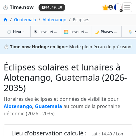
🇫🇷
⏱️
Time.now
04:49:19
Accueil
Guatemala
Alotenango
Éclipses
à Alotenango
à Alotenango
à Al
à 
⏱️
Heure
☀️
Lever et coucher du soleil
🌅
Lever et coucher du soleil demain
🌙
Phases de la Lune
🌦️
⏱️
Time.now Horloge en ligne:
Mode plein écran de précision!
Éclipses solaires et lunaires à
Alotenango, Guatemala (2026-
2035)
Horaires des éclipses et données de visibilité pour
Alotenango
,
Guatemala
au cours de la prochaine
décennie (2026 - 2035).
Lieu d'observation calculé :
Lat : 14.49 / Lon