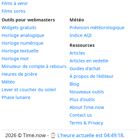
Films à venir
Films sortis
Outils pour webmasters
Météo
Widgets gratuits
Prévision météorologique
Widget
Horloge analogique
Indice AQI
Widget
Horloge numérique
Ressources
Widget
Horloge textuelle
Articles
Widget
Horloge mot
Articles en vedette
Widget
Minuteur de compte à rebours
Guides d'achat
Widget
Heures de prière
À propos de l'éditeur
Widget
Météo
Blog
Widget
Lever et coucher du soleil
Nouveaux outils
Widget
Phase lunaire
Plus d'outils
About Time.now
Contact us
Terms & Privacy
2026 © Time.now - ⌚
L'heure actuelle est 04:49:19
.