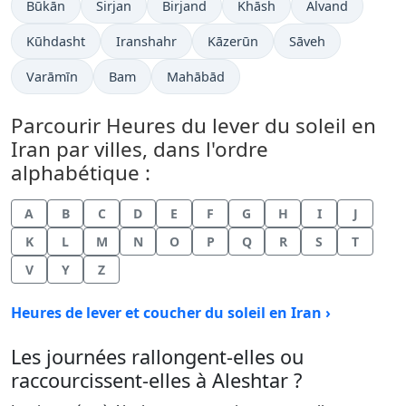
Būkān
Sirjan
Birjand
Khāsh
Alvand
Kūhdasht
Iranshahr
Kāzerūn
Sāveh
Varāmīn
Bam
Mahābād
Parcourir Heures du lever du soleil en
Iran par villes, dans l'ordre
alphabétique :
A
B
C
D
E
F
G
H
I
J
K
L
M
N
O
P
Q
R
S
T
V
Y
Z
Heures de lever et coucher du soleil en Iran ›
Les journées rallongent-elles ou
raccourcissent-elles à Aleshtar ?