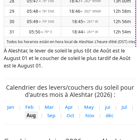
28
05:47
18:47
13h 00m
78° ENE
282° WNW
↑
↑
29
05:48
18:46
12h 58m
78° ENE
282° WNW
↑
↑
30
05:49
18:45
12h 56m
79° ENE
281° W
↑
↑
31
05:50
18:44
12h 54m
79° E
281° W
↑
↑
Todos los horarios están en hora local de Aleshtar. L'heure d'été (DST) n'est
À Aleshtar, le lever de soleil le plus tôt de Août est le
August 01 et le coucher de soleil le plus tardif de Août
est le August 01.
Calendrier des levers/couchers du soleil pour
d'autres mois à Aleshtar (2026) :
Jan
|
Feb
|
Mar
|
Apr
|
May
|
jui
|
Jul
|
Aug
|
Sep
|
Oct
|
Nov
|
déc