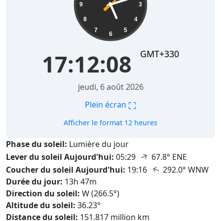
9
3
8
4
7
5
6
GMT+330
17:12:10
jeudi, 6 août 2026
⛶
Plein écran
Afficher le format 12 heures
Phase du soleil:
Lumière du jour
↑
Lever du soleil Aujourd'hui:
05:29
67.8° ENE
↑
Coucher du soleil Aujourd'hui:
19:16
292.0° WNW
Durée du jour:
13h 47m
Direction du soleil:
W (266.5°)
Altitude du soleil:
36.23°
Distance du soleil:
151.817 million km