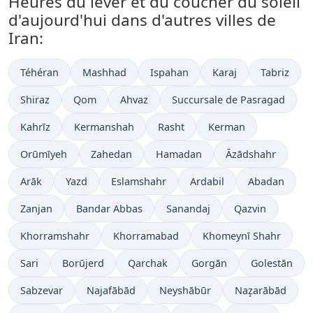
Heures du lever et du coucher du soleil
d'aujourd'hui dans d'autres villes de
Iran:
Téhéran
Mashhad
Ispahan
Karaj
Tabriz
Shiraz
Qom
Ahvaz
Succursale de Pasragad
Kahrīz
Kermanshah
Rasht
Kerman
Orūmīyeh
Zahedan
Hamadan
Āzādshahr
Arāk
Yazd
Eslamshahr
Ardabil
Abadan
Zanjan
Bandar Abbas
Sanandaj
Qazvin
Khorramshahr
Khorramabad
Khomeynī Shahr
Sari
Borūjerd
Qarchak
Gorgān
Golestān
Sabzevar
Najafābād
Neyshābūr
Naz̧arābād