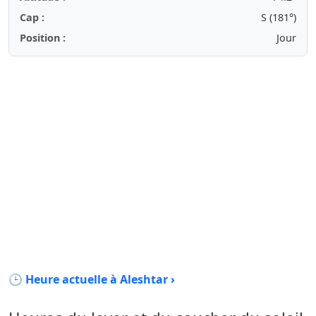
Cap :
S (181°)
Position :
Jour
🕒 Heure actuelle à Aleshtar ›