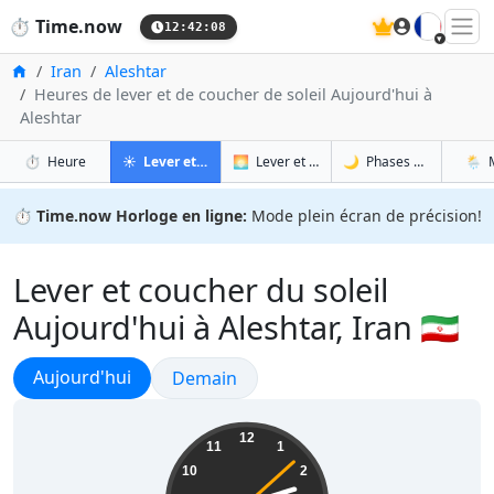
🇫🇷
⏱️
Time.now
12:42:10
Accueil
Iran
Aleshtar
Heures de lever et de coucher de soleil Aujourd'hui à
Aleshtar
à Aleshtar
à Aleshtar
à Ale
à 
⏱️
Heure
☀️
Lever et coucher du soleil
🌅
Lever et coucher du soleil demain
🌙
Phases de la Lune
🌦️
⏱️
Time.now Horloge en ligne:
Mode plein écran de précision!
Lever et coucher du soleil
Aujourd'hui à Aleshtar, Iran 🇮🇷
Lever et coucher du soleil
Aujourd'hui
Lever et coucher du soleil
Demain
17:12:10
12
11
1
10
2