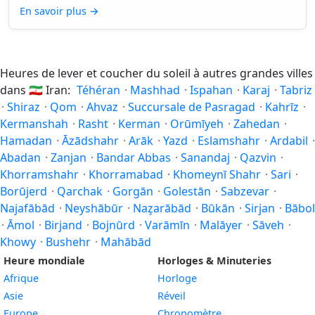
En savoir plus
→
Heures de lever et coucher du soleil à autres grandes villes
dans
🇮🇷
Iran:
Téhéran
·
Mashhad
·
Ispahan
·
Karaj
·
Tabriz
·
Shiraz
·
Qom
·
Ahvaz
·
Succursale de Pasragad
·
Kahrīz
·
Kermanshah
·
Rasht
·
Kerman
·
Orūmīyeh
·
Zahedan
·
Hamadan
·
Āzādshahr
·
Arāk
·
Yazd
·
Eslamshahr
·
Ardabil
·
Abadan
·
Zanjan
·
Bandar Abbas
·
Sanandaj
·
Qazvin
·
Khorramshahr
·
Khorramabad
·
Khomeynī Shahr
·
Sari
·
Borūjerd
·
Qarchak
·
Gorgān
·
Golestān
·
Sabzevar
·
Najafābād
·
Neyshābūr
·
Naz̧arābād
·
Būkān
·
Sirjan
·
Bābol
·
Āmol
·
Birjand
·
Bojnūrd
·
Varāmīn
·
Malāyer
·
Sāveh
·
Khowy
·
Bushehr
·
Mahābād
Heure mondiale
Horloges & Minuteries
Afrique
Horloge
Asie
Réveil
Europe
Chronomètre