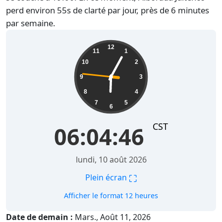
perd environ 55s de clarté par jour, près de 6 minutes
par semaine.
06:04:47
12
11
1
10
2
9
3
8
4
7
5
6
CST
06:04:47
lundi, 10 août 2026
⛶
Plein écran
Afficher le format 12 heures
Date de demain :
Mars., Août 11, 2026