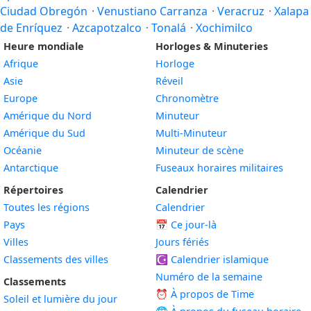
Ciudad Obregón
·
Venustiano Carranza
·
Veracruz
·
Xalapa
de Enríquez
·
Azcapotzalco
·
Tonalá
·
Xochimilco
Heure mondiale
Horloges & Minuteries
Afrique
Horloge
Asie
Réveil
Europe
Chronomètre
Amérique du Nord
Minuteur
Amérique du Sud
Multi-Minuteur
Océanie
Minuteur de scène
Antarctique
Fuseaux horaires militaires
Répertoires
Calendrier
Toutes les régions
Calendrier
Pays
📅
Ce jour-là
Villes
Jours fériés
Classements des villes
☪️
Calendrier islamique
Numéro de la semaine
Classements
⏰ À propos de Time
Soleil et lumière du jour