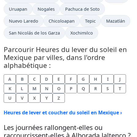
Uruapan
Nogales
Pachuca de Soto
Nuevo Laredo
Chicoloapan
Tepic
Mazatlán
San Nicolás de los Garza
Xochimilco
Parcourir Heures du lever du soleil en
Mexique par villes, dans l'ordre
alphabétique :
A
B
C
D
E
F
G
H
I
J
K
L
M
N
O
P
Q
R
S
T
U
V
X
Y
Z
Heures de lever et coucher du soleil en Mexique ›
Les journées rallongent-elles ou
raccourcissent-elles à Alborada Jaltenco ?