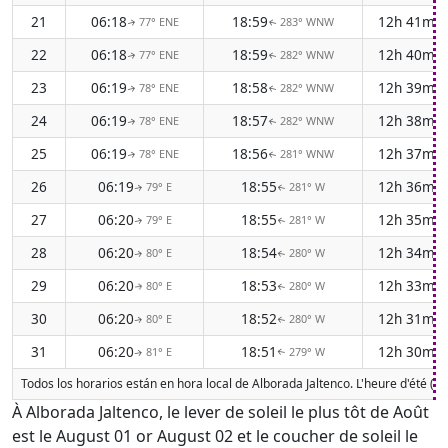
21
06:18
18:59
12h 41m
77° ENE
283° WNW
↑
↑
22
06:18
18:59
12h 40m
77° ENE
282° WNW
↑
↑
23
06:19
18:58
12h 39m
78° ENE
282° WNW
↑
↑
24
06:19
18:57
12h 38m
78° ENE
282° WNW
↑
↑
25
06:19
18:56
12h 37m
78° ENE
281° WNW
↑
↑
26
06:19
18:55
12h 36m
79° E
281° W
↑
↑
27
06:20
18:55
12h 35m
79° E
281° W
↑
↑
28
06:20
18:54
12h 34m
80° E
280° W
↑
↑
29
06:20
18:53
12h 33m
80° E
280° W
↑
↑
30
06:20
18:52
12h 31m
80° E
280° W
↑
↑
31
06:20
18:51
12h 30m
81° E
279° W
↑
↑
Todos los horarios están en hora local de Alborada Jaltenco. L'heure d'été (D
À Alborada Jaltenco, le lever de soleil le plus tôt de Août
est le August 01 or August 02 et le coucher de soleil le