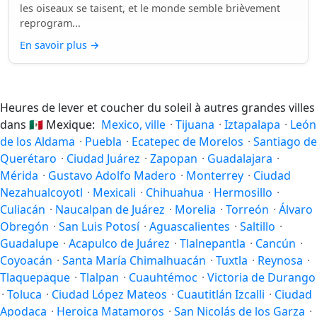
les oiseaux se taisent, et le monde semble brièvement
reprogram...
En savoir plus
→
Heures de lever et coucher du soleil à autres grandes villes
dans
🇲🇽
Mexique:
Mexico, ville
·
Tijuana
·
Iztapalapa
·
León
de los Aldama
·
Puebla
·
Ecatepec de Morelos
·
Santiago de
Querétaro
·
Ciudad Juárez
·
Zapopan
·
Guadalajara
·
Mérida
·
Gustavo Adolfo Madero
·
Monterrey
·
Ciudad
Nezahualcoyotl
·
Mexicali
·
Chihuahua
·
Hermosillo
·
Culiacán
·
Naucalpan de Juárez
·
Morelia
·
Torreón
·
Álvaro
Obregón
·
San Luis Potosí
·
Aguascalientes
·
Saltillo
·
Guadalupe
·
Acapulco de Juárez
·
Tlalnepantla
·
Cancún
·
Coyoacán
·
Santa María Chimalhuacán
·
Tuxtla
·
Reynosa
·
Tlaquepaque
·
Tlalpan
·
Cuauhtémoc
·
Victoria de Durango
·
Toluca
·
Ciudad López Mateos
·
Cuautitlán Izcalli
·
Ciudad
Apodaca
·
Heroica Matamoros
·
San Nicolás de los Garza
·