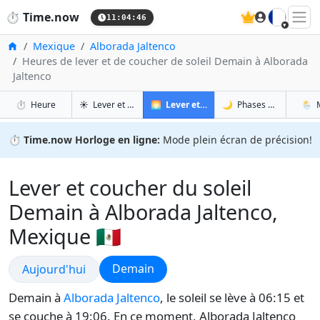
🇫🇷
⏱️
Time.now
11:04:47
Accueil
Mexique
Alborada Jaltenco
Heures de lever et de coucher de soleil Demain à Alborada
Jaltenco
à Alborada Jaltenco
à Alborada Jaltenco
à 
à 
⏱️
Heure
☀️
Lever et coucher du soleil
🌅
Lever et coucher du soleil demain
🌙
Phases de la Lune
🌦️
⏱️
Time.now Horloge en ligne:
Mode plein écran de précision!
Lever et coucher du soleil
Demain à Alborada Jaltenco,
Mexique 🇲🇽
Lever et coucher du soleil
Lever et coucher du soleil
Demain
Aujourd'hui
Demain à
Alborada Jaltenco
, le soleil se lève à 06:15 et
se couche à 19:06. En ce moment, Alborada Jaltenco