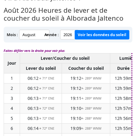
Août 2026
Heures de lever et de
coucher du soleil à Alborada Jaltenco
Mois :
Année :
Voir les données du soleil
Faites défiler vers la droite pour voir plus
Lever/Coucher du soleil
Lumière
Jour
Lever du soleil
Coucher du soleil
Durée
1
06:12
19:12
12h 59m
71° ENE
289° WNW
↑
↑
2
06:12
19:12
12h 59m
71° ENE
289° WNW
↑
↑
3
06:13
19:11
12h 58m
71° ENE
289° WNW
↑
↑
4
06:13
19:10
12h 57m
72° ENE
288° WNW
↑
↑
5
06:13
19:10
12h 56m
72° ENE
288° WNW
↑
↑
6
06:14
19:09
12h 55m
72° ENE
288° WNW
↑
↑