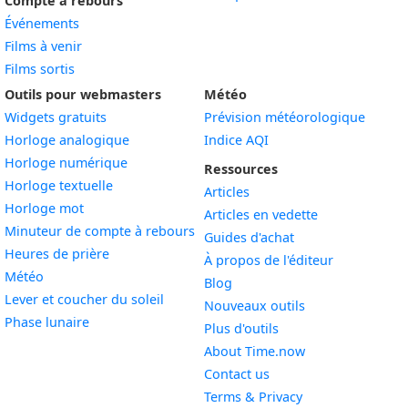
Compte à rebours
Événements
Films à venir
Films sortis
Outils pour webmasters
Météo
Widgets gratuits
Prévision météorologique
Widget
Horloge analogique
Indice AQI
Widget
Horloge numérique
Ressources
Widget
Horloge textuelle
Articles
Widget
Horloge mot
Articles en vedette
Widget
Minuteur de compte à rebours
Guides d'achat
Widget
Heures de prière
À propos de l'éditeur
Widget
Météo
Blog
Widget
Lever et coucher du soleil
Nouveaux outils
Widget
Phase lunaire
Plus d'outils
About Time.now
Contact us
Terms & Privacy