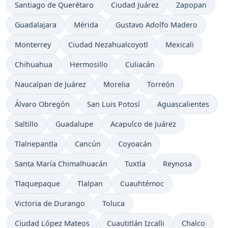
Santiago de Querétaro
Ciudad Juárez
Zapopan
Guadalajara
Mérida
Gustavo Adolfo Madero
Monterrey
Ciudad Nezahualcoyotl
Mexicali
Chihuahua
Hermosillo
Culiacán
Naucalpan de Juárez
Morelia
Torreón
Álvaro Obregón
San Luis Potosí
Aguascalientes
Saltillo
Guadalupe
Acapulco de Juárez
Tlalnepantla
Cancún
Coyoacán
Santa María Chimalhuacán
Tuxtla
Reynosa
Tlaquepaque
Tlalpan
Cuauhtémoc
Victoria de Durango
Toluca
Ciudad López Mateos
Cuautitlán Izcalli
Chalco