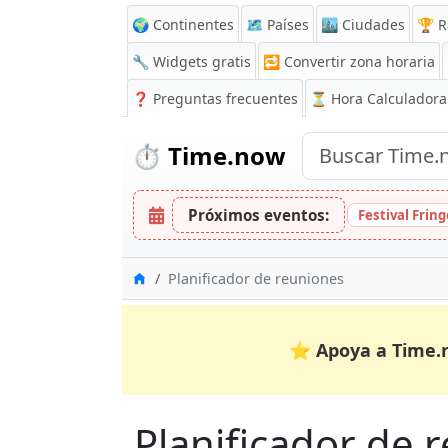
🌍 Continentes
🗺️ Países
🏙️ Ciudades
🏆 R
🔧 Widgets gratis
🔁
Convertir zona horaria
❓
Preguntas frecuentes
⏳ Hora Calculadora
⏱️
Time.now
Próximos eventos:
Festival Frin
Inicio
Planificador de reuniones
⭐
Apoya a Time.
Planificador de 