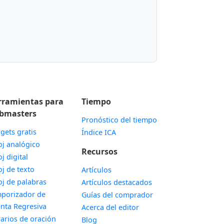
rramientas para
Tiempo
bmasters
Pronóstico del tiempo
gets gratis
Índice ICA
Widget
oj analógico
Recursos
Widget
oj digital
Widget
oj de texto
Artículos
Widget
oj de palabras
Artículos destacados
porizador de
Guías del comprador
Widget
nta Regresiva
Acerca del editor
Widget
arios de oración
Blog