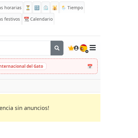
s horarias
⏳
🔡
⏲️
🕌
🌦️ Tiempo
s festivos
📆
Calendario
🇪🇸
📅
Internacional del Gato
encia sin anuncios!