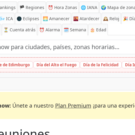
ankings
🏴 Regiones
⏰
Hora Zonas
🌐 IANA
🌍 Mapa de zona
🌬️
ICA
🌑 Eclipses
🌅
Amanecer
🌇
Atardecer
🕰️
Reloj
🎉
Día
⏳
Cuenta atrás
⏰
Alarma
🗓️ Semana
🎂 Edad
ge de Edimburgo
Día del Alto el Fuego
Día de la Felicidad
Día 
now:
Únete a nuestro
Plan Premium
¡para una experi
reuniones