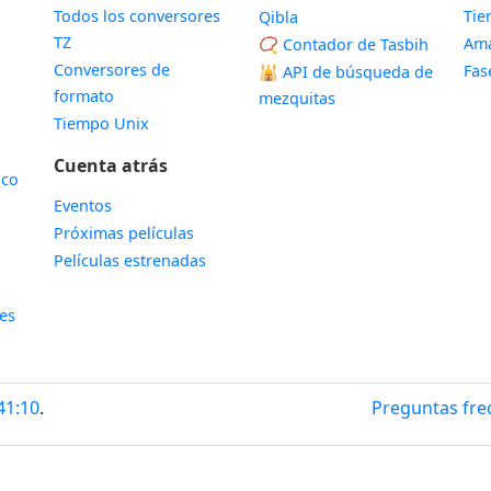
Todos los conversores
Ti
Qibla
TZ
Ama
📿 Contador de Tasbih
Conversores de
Fas
🕌
API de búsqueda de
formato
mezquitas
Tiempo Unix
Cuenta atrás
ico
Eventos
Próximas películas
Películas estrenadas
les
41:11
.
Preguntas fre