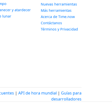
Widget
empo
Nuevas herramientas
Widget
necer y atardecer
Más herramientas
Widget
e lunar
Acerca de Time.now
Contáctanos
Términos y Privacidad
cuentes
|
API de hora mundial
|
Guías para
desarrolladores