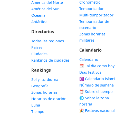
Cronómetro
América del Norte
Temporizador
América del Sur
Multi-temporizador
Oceanía
Temporizador de
Antártida
escenario
Directorios
Zonas horarias
militares
Todas las regiones
Países
Calendario
Ciudades
Calendario
Rankings de ciudades
📅
Tal día como hoy
Rankings
Días festivos
☪️
Calendario islám
Sol y luz diurna
Número de semana
Geografía
⏰ Sobre el tiempo
Zonas horarias
🌐 Sobre la zona
Horarios de oración
horaria
Luna
🎉 Festivos naciona
Tiempo