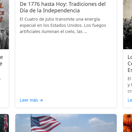
De 1776 hasta Hoy: Tradiciones del
Día de la Independencia
El Cuatro de Julio transmite una energía
especial en los Estados Unidos. Los fuegos
artificiales iluminan el cielo, las ...
de
L
e
C
E
s
El
y 
cr
Leer más
→
L