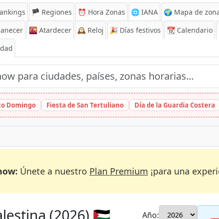
ankings
🏴 Regiones
⏰
Hora Zonas
🌐 IANA
🌍 Mapa de zona
anecer
🌇
Atardecer
🕰️
Reloj
🎉
Días festivos
📆
Calendario
Edad
nto Domingo
Fiesta de San Tertuliano
Día de la Guardia Costera
now:
Únete a nuestro
Plan Premium
¡para una experi
estina (2026) 🇵🇸
Año: