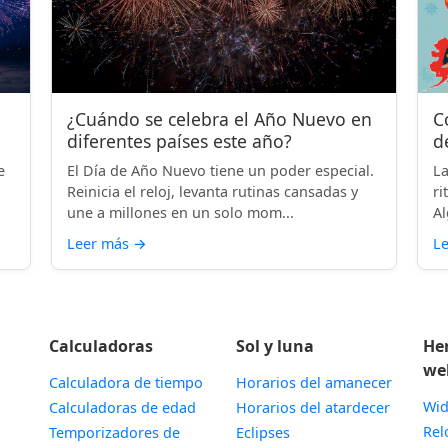
¿Cuándo se celebra el Año Nuevo en
C
diferentes países este año?
d
e
El Día de Año Nuevo tiene un poder especial.
La
Reinicia el reloj, levanta rutinas cansadas y
ri
une a millones en un solo mom...
Al
Leer más
→
L
Calculadoras
Sol y luna
He
we
Calculadora de tiempo
Horarios del amanecer
Wid
Calculadoras de edad
Horarios del atardecer
Rel
Temporizadores de
Eclipses