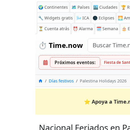
🌍 Continentes
🗺️ Países
🏙️ Ciudades
🏆 R
🔧 Widgets gratis
🌬️
ICA
🌑 Eclipses
🌅
Am
⏳
Cuenta atrás
⏰
Alarma
🗓️ Semana
🎂 
⏱️
Time.now
Próximos eventos:
Fiesta de Sa
Inicio
Días festivos
Palestina Holidays 2026
⭐
Apoya a Time.
Nacional Feriados en Pal