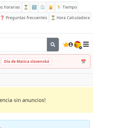
s horarias
⏳
🔡
⏲️
🕌
🌦️ Tiempo
❓
Preguntas frecuentes
⏳ Hora Calculadora
🇪🇸
📅
Día de Matica slovenská
encia sin anuncios!