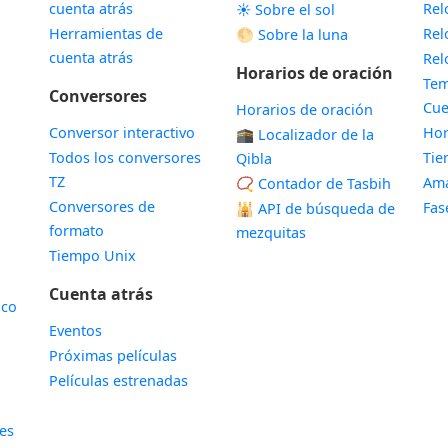
cuenta atrás
Rel
☀️ Sobre el sol
Herramientas de
Rel
🌕 Sobre la luna
cuenta atrás
Rel
Horarios de oración
Tem
Conversores
Cue
Horarios de oración
Conversor interactivo
Hor
🕋 Localizador de la
Todos los conversores
Ti
Qibla
TZ
Ama
📿 Contador de Tasbih
Conversores de
Fas
🕌
API de búsqueda de
formato
mezquitas
Tiempo Unix
Cuenta atrás
ico
Eventos
Próximas películas
Películas estrenadas
les