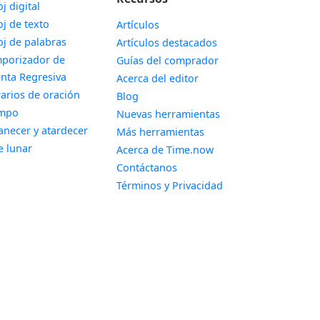
Widget
oj digital
Widget
oj de texto
Artículos
Widget
oj de palabras
Artículos destacados
porizador de
Guías del comprador
Widget
nta Regresiva
Acerca del editor
Widget
arios de oración
Blog
Widget
empo
Nuevas herramientas
Widget
necer y atardecer
Más herramientas
Widget
e lunar
Acerca de Time.now
Contáctanos
Términos y Privacidad