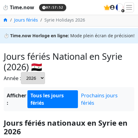
🇫🇷
⏱️
Time.now
07:57:53
Accueil
Jours fériés
Syrie Holidays 2026
⏱️
Time.now Horloge en ligne:
Mode plein écran de précision!
Jours fériés National en Syrie
(2026) 🇸🇾
Année :
Afficher
Tous les jours
Prochains jours
:
fériés
fériés
Jours fériés nationaux en Syrie en
2026