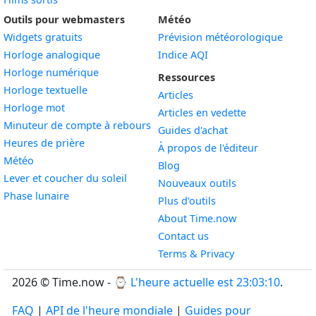
Outils pour webmasters
Météo
Widgets gratuits
Prévision météorologique
Widget
Horloge analogique
Indice AQI
Widget
Horloge numérique
Ressources
Widget
Horloge textuelle
Articles
Widget
Horloge mot
Articles en vedette
Widget
Minuteur de compte à rebours
Guides d'achat
Widget
Heures de prière
À propos de l'éditeur
Widget
Météo
Blog
Widget
Lever et coucher du soleil
Nouveaux outils
Widget
Phase lunaire
Plus d'outils
About Time.now
Contact us
Terms & Privacy
2026 © Time.now - ⌚
L'heure actuelle est 23:03:11
.
FAQ
|
API de l'heure mondiale
|
Guides pour