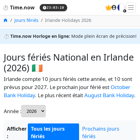
🇫🇷
⏱️
Time.now
23:03:11
Accueil
Jours fériés
Irlande Holidays 2026
⏱️
Time.now Horloge en ligne:
Mode plein écran de précision!
Jours fériés National en Irlande
(2026) 🇮🇪
Irlande compte 10 jours fériés cette année, et 10 sont
prévus pour 2027. Le prochain jour férié est
October
Bank Holiday
. Le plus récent était
August Bank Holiday
.
Année :
Afficher
Tous les jours
Prochains jours
:
fériés
fériés