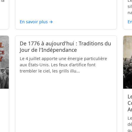
 la
Le
si
na
En savoir plus
→
En
De 1776 à aujourd'hui : Traditions du
Jour de l'Indépendance
Le 4 juillet apporte une énergie particulière
aux États-Unis. Les feux d'artifice font
trembler le ciel, les grills illu...
L
C
A
Le
dé
qu