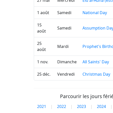
27 mai
Mercredi
Eid al-Adha (es
1 août
Samedi
National Day
15
Samedi
Assumption Da
août
25
Mardi
Prophet's Birth
août
1 nov.
Dimanche
All Saints' Day
25 déc.
Vendredi
Christmas Day
Parcourir les jours fér
2021
|
2022
|
2023
|
2024
|