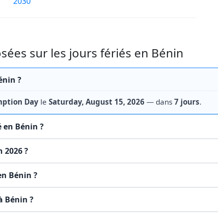
2030
es sur les jours fériés en Bénin
énin ?
ption Day
le
Saturday, August 15, 2026
— dans
7 jours
.
é en Bénin ?
n 2026 ?
 en Bénin ?
à Bénin ?