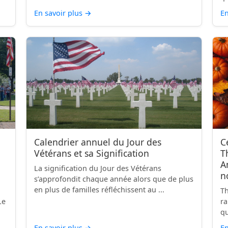
En savoir plus
→
En
Calendrier annuel du Jour des
C
Vétérans et sa Signification
T
A
La signification du Jour des Vétérans
n
s’approfondit chaque année alors que de plus
en plus de familles réfléchissent au ...
Th
Le
ra
qu
En savoir plus
→
En