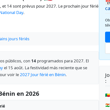

, et 14 sont prévus pour 2027. Le prochain jour férié
c
National Day
.
Ob
té
ins jours fériés
vos públicos, con
14
programados para 2027. El
ay
el 15 août. La festividad más reciente que se
Jo
pour voir le
2027 Jour férié en Bénin
.
:
 Bénin en 2026
🇧
🇳
rié