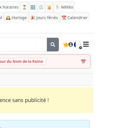
x horaires
⏳
🔡
⏲️
🕌
🌦️ Météo
il
🕰️
Horloge
🎉
Jours fériés
📆
Calendrier
🇫🇷
📅
Jour du Nom de la Reine
nce sans publicité !