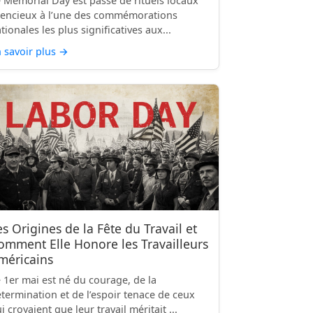
 Memorial Day est passé de rituels locaux
lencieux à l’une des commémorations
tionales les plus significatives aux...
 savoir plus
→
es Origines de la Fête du Travail et
omment Elle Honore les Travailleurs
méricains
 1er mai est né du courage, de la
termination et de l’espoir tenace de ceux
i croyaient que leur travail méritait ...