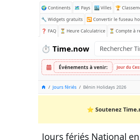
🌍 Continents
🗺️ Pays
🏙️ Villes
🏆 Classem
🔧 Widgets gratuits
🔁
Convertir le fuseau ho
❓
FAQ
⏳ Heure Calculatrice
⏳
Compte à r
⏱️
Time.now
Événements à venir:
Jour du Ces
Accueil
Jours fériés
Bénin Holidays 2026
⭐
Soutenez Time.
Jours fériés National en