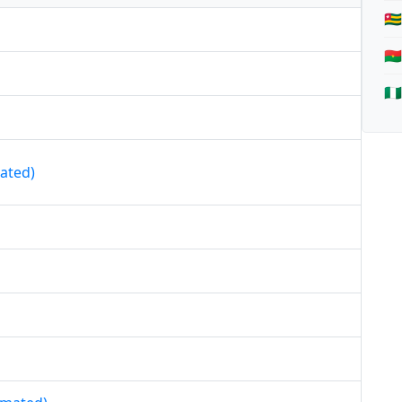
🇹
🇧
🇳
mated)