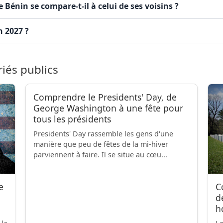
Bénin se compare-t-il à celui de ses voisins ?
n 2027 ?
riés publics
Comprendre le Presidents' Day, de
George Washington à une fête pour
tous les présidents
Presidents' Day rassemble les gens d'une
manière que peu de fêtes de la mi-hiver
parviennent à faire. Il se situe au cœu...
e
C
d
h