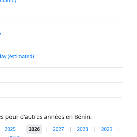
timated)
y
day (estimated)
iés pour d'autres années en Bénin:
2025
|
2026
|
2027
|
2028
|
2029
|