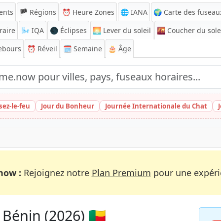
ents
🏴 Régions
⏰
Heure Zones
🌐 IANA
🌍 Carte des fuseau
raire
🌬️
IQA
🌑 Éclipses
🌅
Lever du soleil
🌇
Coucher du sole
ebours
⏰
Réveil
🗓️ Semaine
🎂 Âge
sez-le-feu
Jour du Bonheur
Journée Internationale du Chat
now :
Rejoignez notre
Plan Premium
pour une expérie
 Bénin (2026) 🇧🇯