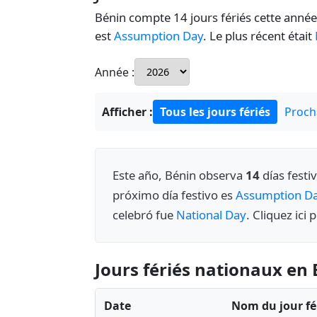
Bénin compte 14 jours fériés cette année
est
Assumption Day
. Le plus récent était
Année :
Afficher :
Tous les jours fériés
Procha
Este año, Bénin observa
14
días festi
próximo día festivo es
Assumption D
celebró fue
National Day
. Cliquez ici 
Jours fériés nationaux en
Date
Nom du jour fé