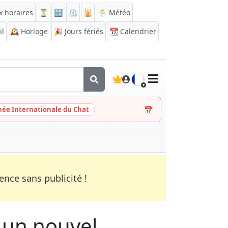
x horaires
⏳
🔡
⏲️
🕌
🌦️ Météo
il
🕰️
Horloge
🎉
Jours fériés
📆
Calendrier
🇫🇷
📅
née Internationale du Chat
nce sans publicité !
 un nouvel