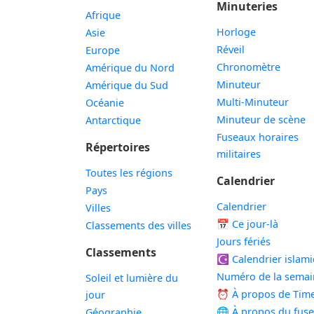
Minuteries
Afrique
Horloge
Asie
Réveil
Europe
Chronomètre
Amérique du Nord
Minuteur
Amérique du Sud
Multi-Minuteur
Océanie
Minuteur de scène
Antarctique
Fuseaux horaires
Répertoires
militaires
Toutes les régions
Calendrier
Pays
Calendrier
Villes
📅
Ce jour-là
Classements des villes
Jours fériés
Classements
☪️
Calendrier islam
Numéro de la semai
Soleil et lumière du
⏰ À propos de Tim
jour
🌐 À propos du fus
Géographie