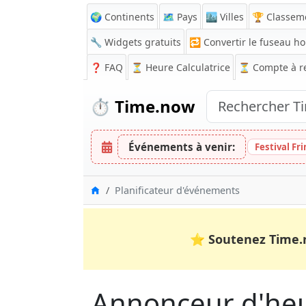
🌍 Continents
🗺️ Pays
🏙️ Villes
🏆 Classem
🔧 Widgets gratuits
🔁
Convertir le fuseau ho
❓
FAQ
⏳ Heure Calculatrice
⏳
Compte à r
⏱️
Time.now
Événements à venir:
Festival Fr
Accueil
Planificateur d'événements
⭐
Soutenez Time.
Annonceur d'heu