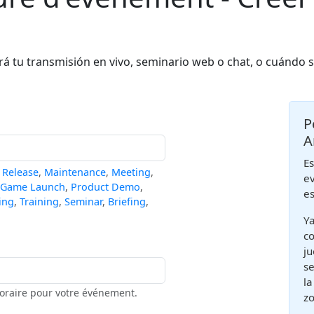
tu transmisión en vivo, seminario web o chat, o cuándo si
P
A
Es
,
Release
,
Maintenance
,
Meeting
,
ev
Game Launch
,
Product Demo
,
es
ing
,
Training
,
Seminar
,
Briefing
,
Ya
co
ju
se
la
horaire pour votre événement.
zo