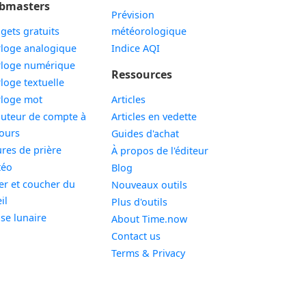
bmasters
Prévision
gets gratuits
météorologique
Widget
loge analogique
Indice AQI
Widget
loge numérique
Ressources
Widget
loge textuelle
Widget
loge mot
Articles
uteur de compte à
Articles en vedette
Widget
ours
Guides d'achat
Widget
res de prière
À propos de l'éditeur
Widget
téo
Blog
er et coucher du
Nouveaux outils
Widget
il
Plus d'outils
Widget
se lunaire
About Time.now
Contact us
Terms & Privacy