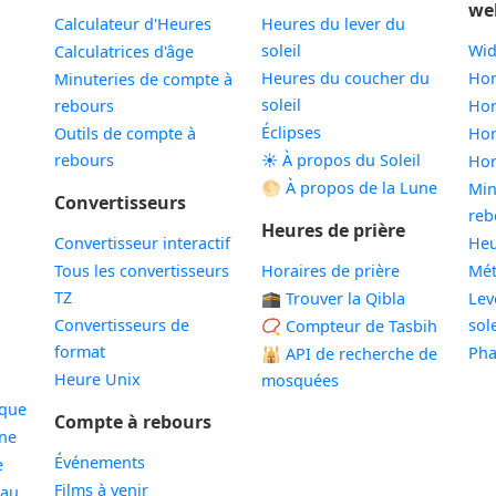
we
Calculateur d'Heures
Heures du lever du
soleil
Wid
Calculatrices d'âge
Heures du coucher du
Hor
Minuteries de compte à
soleil
rebours
Hor
Éclipses
Outils de compte à
Hor
rebours
☀️ À propos du Soleil
Hor
🌕 À propos de la Lune
Min
Convertisseurs
reb
Heures de prière
Convertisseur interactif
Heu
Tous les convertisseurs
Horaires de prière
Mé
TZ
🕋 Trouver la Qibla
Lev
Convertisseurs de
sole
📿 Compteur de Tasbih
format
Pha
🕌
API de recherche de
Heure Unix
mosquées
ique
Compte à rebours
ne
Événements
e
Films à venir
eau