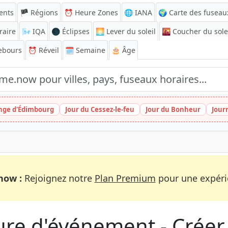
ents
🏴 Régions
⏰
Heure Zones
🌐 IANA
🌍 Carte des fuseau
raire
🌬️
IQA
🌑 Éclipses
🌅
Lever du soleil
🌇
Coucher du sole
ebours
⏰
Réveil
🗓️ Semaine
🎂 Âge
inge d'Édimbourg
Jour du Cessez-le-feu
Jour du Bonheur
Jour
now :
Rejoignez notre
Plan Premium
pour une expérie
re d'événement - Créer