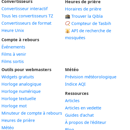
Convertisseurs
Heures de prière
Convertisseur interactif
Horaires de prière
Tous les convertisseurs TZ
🕋 Trouver la Qibla
Convertisseurs de format
📿 Compteur de Tasbih
Heure Unix
🕌
API de recherche de
mosquées
Compte à rebours
Événements
Films à venir
Films sortis
Outils pour webmasters
Météo
Widgets gratuits
Prévision météorologique
Widget
Horloge analogique
Indice AQI
Widget
Horloge numérique
Ressources
Widget
Horloge textuelle
Articles
Widget
Horloge mot
Articles en vedette
Widget
Minuteur de compte à rebours
Guides d'achat
Widget
Heures de prière
À propos de l'éditeur
Widget
Météo
Blog